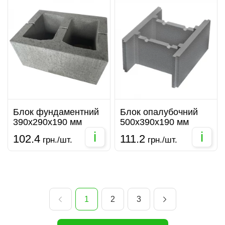
Блок фундаментний
Блок опалубочний
390х290х190 мм
500х390х190 мм
i
i
102.4
111.2
грн./шт.
грн./шт.
1
2
3