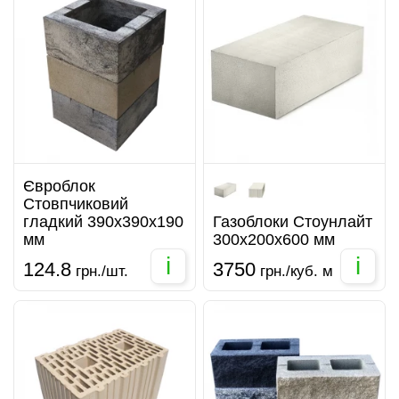
Євроблок
Стовпчиковий
гладкий 390х390х190
Газоблоки Стоунлайт
мм
300х200х600 мм
i
i
124.8
3750
грн./шт.
грн./куб. м