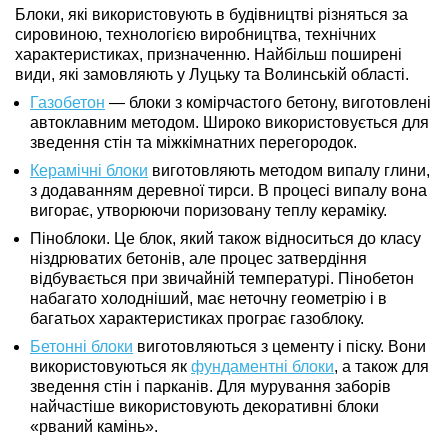
Блоки, які використовують в будівництві різняться за
сировиною, технологією виробництва, технічних
характеристиках, призначенню. Найбільш поширені
види, які замовляють у Луцьку та Волинській області.
Газобетон
— блоки з комірчастого бетону, виготовлені
автоклавним методом. Широко використовується для
зведення стін та міжкімнатних перегородок.
Керамічні блоки
виготовляють методом випалу глини,
з додаванням деревної тирси. В процесі випалу вона
вигорає, утворюючи поризовану теплу кераміку.
Піноблоки. Це блок, який також відноситься до класу
ніздрюватих бетонів, але процес затвердіння
відбувається при звичайній температурі. Пінобетон
набагато холодніший, має неточну геометрію і в
багатьох характеристиках програє газоблоку.
Бетонні блоки
виготовляються з цементу і піску. Вони
використовуються як
фундаментні блоки
, а також для
зведення стін і парканів. Для мурування заборів
найчастіше використовують декоративні блоки
«рваний камінь».