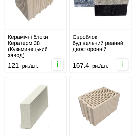
Керамічні блоки
Євроблок
Кератерм 38
будівельний рваний
(Кузьминецький
двосторонній
завод)
i
i
121
167.4
грн./шт.
грн./шт.