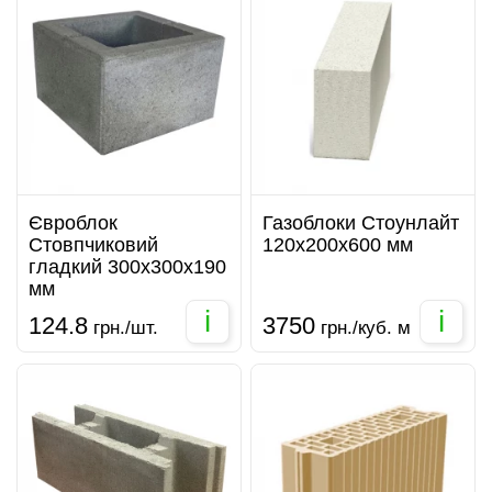
Євроблок
Газоблоки Стоунлайт
Стовпчиковий
120x200x600 мм
гладкий 300х300х190
мм
i
i
124.8
3750
грн./шт.
грн./куб. м