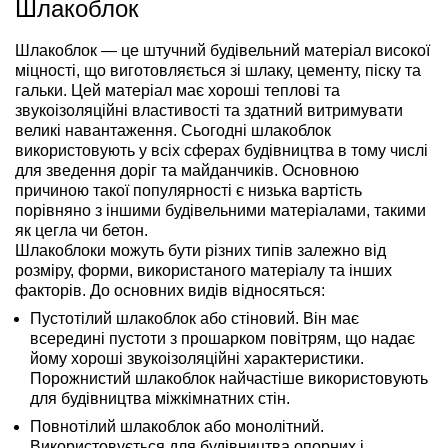
Шлакоблок
Шлакоблок — це штучний будівельний матеріал високої
міцності, що виготовляється зі шлаку, цементу, піску та
гальки. Цей матеріал має хороші теплові та
звукоізоляційні властивості та здатний витримувати
великі навантаження. Сьогодні шлакоблок
використовують у всіх сферах будівництва в тому числі
для зведення доріг та майданчиків. Основною
причиною такої популярності є низька вартість
порівняно з іншими будівельними матеріалами, такими
як цегла чи бетон.
Шлакоблоки можуть бути різних типів залежно від
розміру, форми, використаного матеріалу та інших
факторів. До основних видів відносяться:
Пустотілий шлакоблок або стіновий. Він має
всередині пустоти з прошарком повітрям, що надає
йому хороші звукоізоляційні характеристики.
Порожнистий шлакоблок найчастіше використовують
для будівництва міжкімнатних стін.
Повнотілий шлакоблок або монолітний.
Використовується для будівництва опорних і