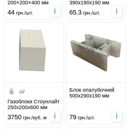
200×200×400 мм
390х190х190 мм
i
i
44
65.3
грн./шт.
грн./шт.
Блок опалубочний
500х290х190 мм
Газоблоки Стоунлайт
250х200х600 мм
i
i
3750
79
грн./куб. м
грн./шт.