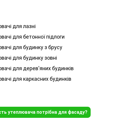
вачі для лазні
вачі для бетонної підлоги
вачі для будинку з брусу
вачі для будинку зовні
вачі для дерев'яних будинків
вачі для каркасних будинків
сть утеплювача потрібна для фасаду?