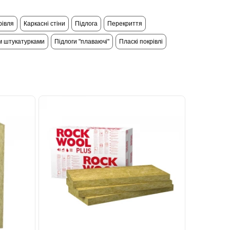
рівля
Каркасні стіни
Підлога
Перекриття
м штукатурками
Підлоги "плаваючі"
Пласкі покрівлі