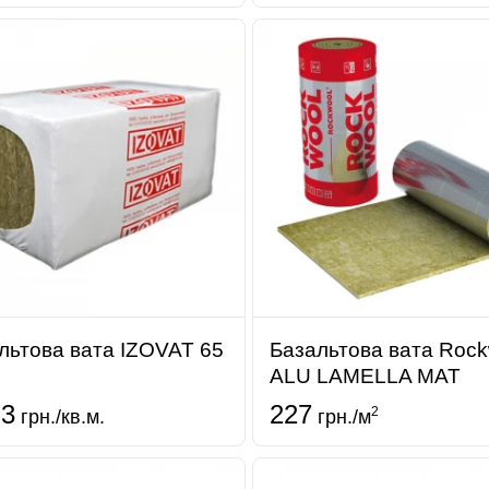
льтова вата IZOVAT 65
Базальтова вата Rock
ALU LAMELLA MAT
.3
227
2
грн./кв.м.
грн./м