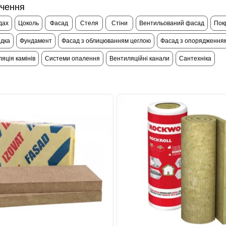
чення
дах
Цоколь
Фасад
Стеля
Стіни
Вентильований фасад
Пок
дка
Фундамент
Фасад з облицюванням цеглою
Фасад з опорядження
яція камінів
Системи опалення
Вентиляційні канали
Сантехніка