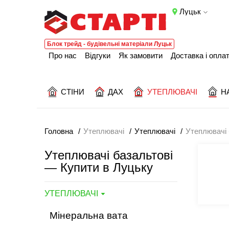
Луцьк
Блок трейд - будівельні матеріали Луцьк
Про нас
Відгуки
Як замовити
Доставка і опла
СТІНИ
ДАХ
УТЕПЛЮВАЧІ
Н
Головна
Утеплювачі
Утеплювачі
Утеплювачі
Утеплювачі базальтові
— Купити в Луцьку
УТЕПЛЮВАЧІ
Мінеральна вата