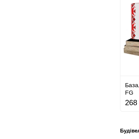
База
FG
268
Будівел