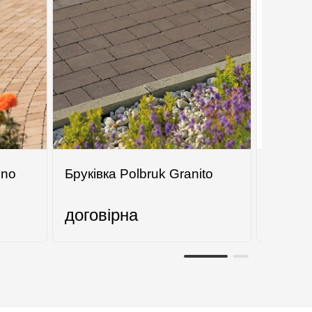
ino
Бруківка Polbruk Granito
Сходи
Luxe M
договірна
8000
г