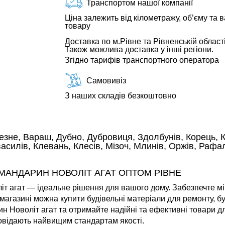
Транспортом нашої компанії
Ціна залежить від кілометражу, об’єму та в
товару
Доставка по м.Рівне та Рівненській області
Також можлива доставка у інші регіони.
Згідно тарифів транспортного оператора
Самовивіз
З наших складів безкоштовно
езне, Вараш, Дубно, Дубровиця, Здолбунів, Корець, К
силів, Клевань, Клесів, Мізоч, Млинів, Оржів, Рафал
МАНДАРИН НОВОЛІТ АГАТ ОПТОМ РІВНЕ
 агат — ідеальне рішення для вашого дому. Забезпечте міцні
магазині можна купити будівельні матеріали для ремонту, б
 Новоліт агат та отримайте надійні та ефективні товари д
повідають найвищим стандартам якості.