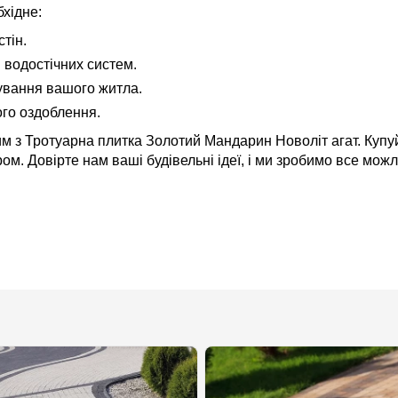
хідне:
тін.
 водостічних систем.
ування вашого житла.
ого оздоблення.
м з Тротуарна плитка Золотий Мандарин Новоліт агат. Купуй
ом. Довірте нам ваші будівельні ідеї, і ми зробимо все мож