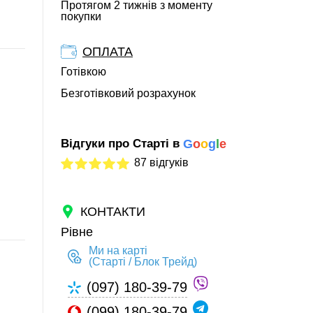
Протягом 2 тижнів з моменту
покупки
ОПЛАТА
Готівкою
Безготівковий розрахунок
Відгуки про Старті в
G
o
o
g
l
e
87 відгуків
КОНТАКТИ
Рівне
Ми на карті
(Старті / Блок Трейд)
(097) 180-39-79
(099) 180-39-79