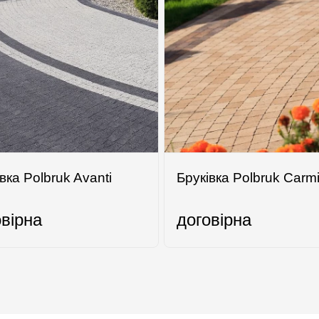
вка Polbruk Avanti
Бруківка Polbruk Сarm
овірна
договірна