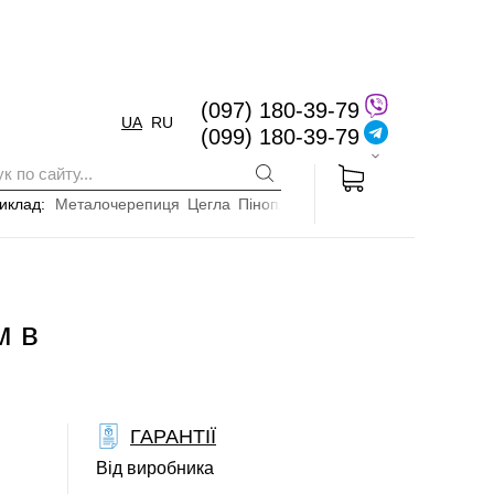
(097) 180-39-79
UA
RU
(099) 180-39-79
иклад:
Металочерепиця
Цегла
Пінопласт
м в
ГАРАНТІЇ
Від виробника