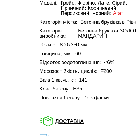
Моделі:
Грейс;
Фіоріно;
Лате;
Сірий;
Гірчичний;
Коричневий;
Персиковий;
Чорний;
Агат
Категорія міста:
Бетонна бруківка в Рів
Категорія
Бетонна бруківка ЗОЛО
виробника:
МАНДАРИН
Розмір:
800х350 мм
Товщина, мм:
60
Відсоток водопоглинання:
<6%
Морозостійкість, циклів:
F200
Вага 1 кв.м., кг:
141
Клас бетону:
В35
Поверхня бетону:
без фаски
ДОСТАВКА