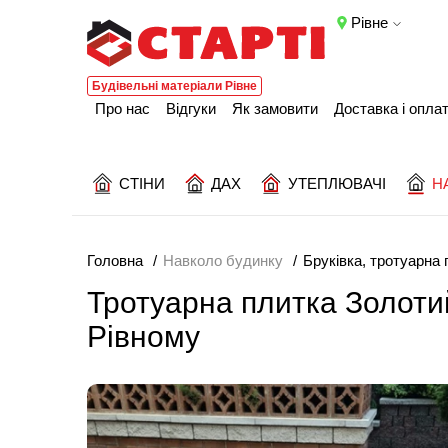
Рівне
Будівельні матеріали Рівне
Про нас
Відгуки
Як замовити
Доставка і опла
СТІНИ
ДАХ
УТЕПЛЮВАЧІ
Н
Головна
Навколо будинку
Бруківка, тротуарна 
Тротуарна плитка Золоти
Рівному