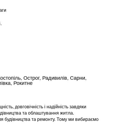
аги
.
остопіль, Острог, Радивилів, Сарни,
івка, Рокитне
сть, довговічність і надійність завдяки
удівництва та облаштування житла.
ля будівництва та ремонту. Тому ми вибираємо