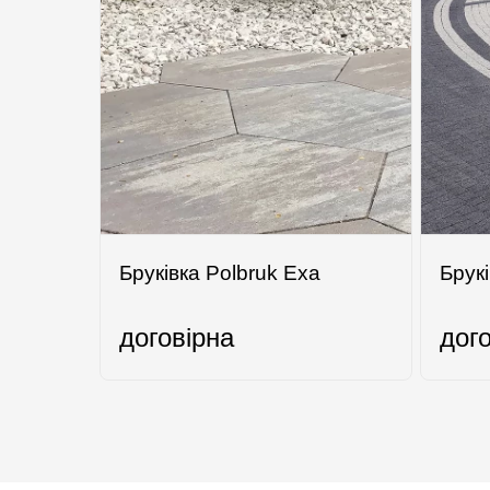
Бруківка Polbruk Eха
Брукі
договірна
дог