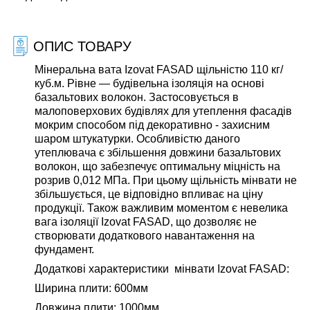
ОПИС ТОВАРУ
Мінеральна вата Izovat FASAD щільністю 110 кг/
куб.м. Рівне — будівельна ізоляція на основі
базальтових волокон. Застосовується в
малоповерхових будівлях для утеплення фасадів
мокрим способом під декоративно - захисним
шаром штукатурки. Особливістю даного
утеплювача є збільшення довжини базальтових
волокон, що забезпечує оптимальну міцність на
розрив 0,012 МПа. При цьому щільність мінвати не
збільшується, це відповідно впливає на ціну
продукції. Також важливим моментом є невелика
вага ізоляції Izovat FASAD, що дозволяє не
створювати додаткового навантаження на
фундамент.
Додаткові характеристики мінвати Izovat FASAD:
Ширина плити: 600мм
Довжина плити: 1000мм