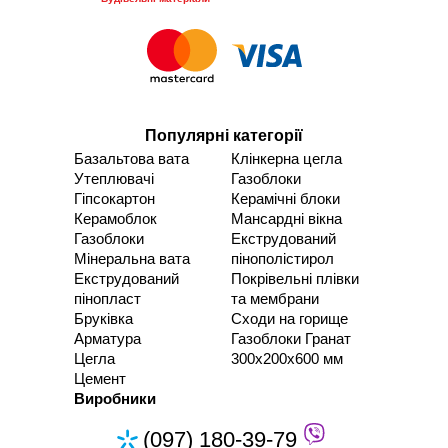
Популярні категорії
Базальтова вата
Клінкерна цегла
Утеплювачі
Газоблоки
Гіпсокартон
Керамічні блоки
Керамоблок
Мансардні вікна
Газоблоки
Екструдований
Мінеральна вата
пінополістирол
Екструдований
Покрівельні плівки
пінопласт
та мембрани
Бруківка
Сходи на горище
Арматура
Газоблоки Гранат
Цегла
300х200х600 мм
Цемент
Виробники
(097) 180-39-79