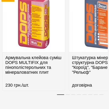
Армувальна клейова суміш
Штукатурка мінер
DOPS MULTIFIX для
структурна DOPS
пінополістерольних та
"Короїд", "Баранец
мінераловатних плит
"Рельєф"
230
грн./шт.
договірна