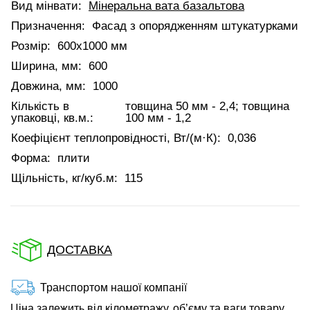
Вид мінвати:
Мінеральна вата базальтова
Призначення:
Фасад з опорядженням штукатурками
Розмір:
600x1000 мм
Ширина, мм:
600
Довжина, мм:
1000
Кількість в
товщина 50 мм - 2,4; товщина
упаковці, кв.м.:
100 мм - 1,2
Коефіцієнт теплопровідності, Вт/(м·К):
0,036
Форма:
плити
Щільність, кг/куб.м:
115
ДОСТАВКА
Транспортом нашої компанії
Ціна залежить від кілометражу, об’єму та ваги товару