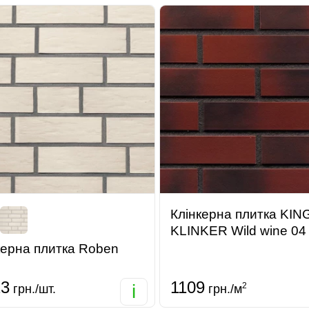
Клінкерна плитка KIN
KLINKER Wild wine 04
керна плитка Roben
23
1109
i
2
грн./шт.
грн./м