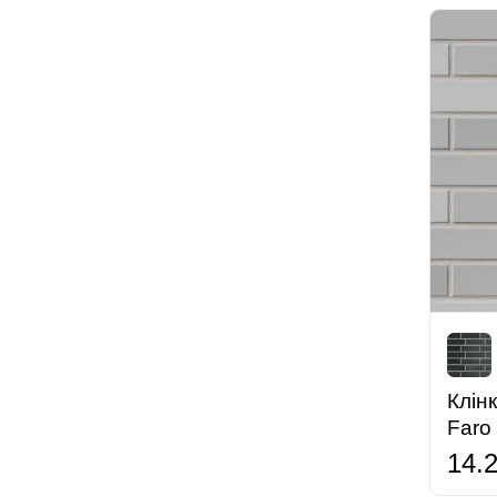
Клін
Faro
14.