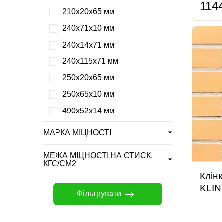
114
210х20х65 мм
240х71х10 мм
240х14х71 мм
240х115х71 мм
250х20х65 мм
250х65х10 мм
490х52х14 мм
МАРКА МІЦНОСТІ
МЕЖА МІЦНОСТІ НА СТИСК,
КГС/СМ2
Клін
KLIN
Фільтрувати