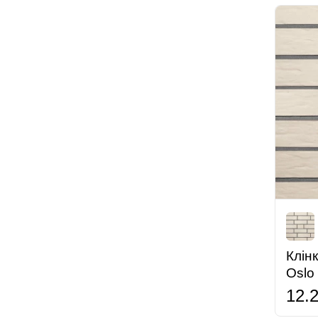
Клін
Oslo
12.