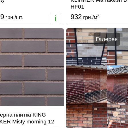
HF01
89
932
i
2
грн./шт.
грн./м
Галерея
керна плитка KING
KER Misty morning 12