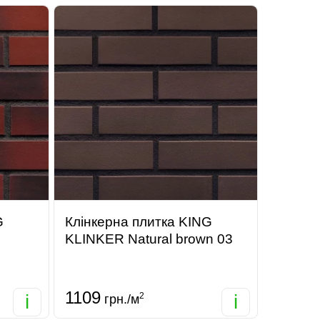
G
Клінкерна плитка KING
KLINKER Natural brown 03
1109
i
2
i
грн./м