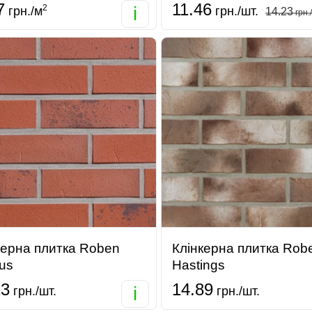
7
11.46
2
i
грн./м
грн./шт.
14.23
грн.
керна плитка Roben
Клінкерна плитка Rob
us
Hastings
23
14.89
i
грн./шт.
грн./шт.