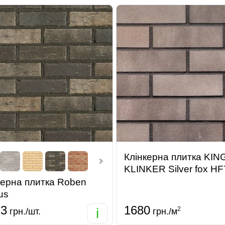
Клінкерна плитка KIN
KLINKER Silver fox HF
керна плитка Roben
us
23
1680
i
2
грн./шт.
грн./м