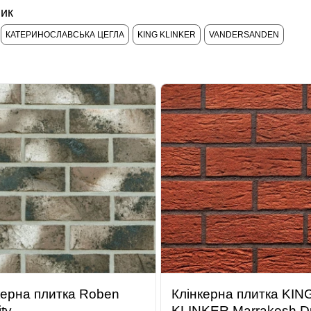
ик
КАТЕРИНОСЛАВСЬКА ЦЕГЛА
KING KLINKER
VANDERSANDEN
керна плитка Roben
Клінкерна плитка KIN
ty
KLINKER Marrakesh D