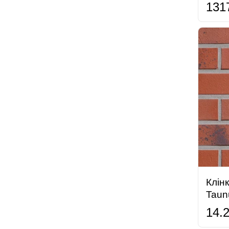
131
Клін
Taun
14.