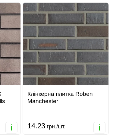
G
Клінкерна плитка Roben
ls
Manchester
14.23
i
i
грн./шт.