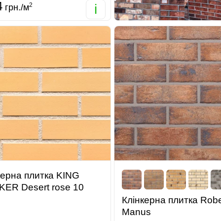
4
2
i
грн./м
керна плитка KING
KER Desert rose 10
Клінкерна плитка Rob
Manus