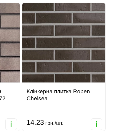
G
Клінкерна плитка Roben
72
Chelsea
14.23
i
i
грн./шт.