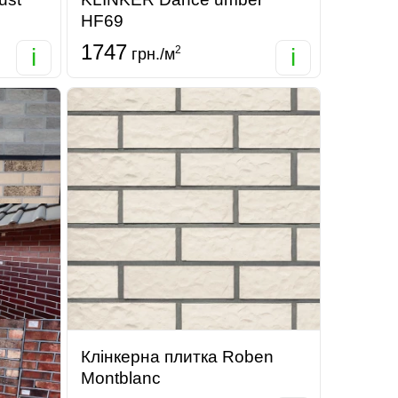
HF69
1747
i
2
i
грн./м
Клінкерна плитка Roben
Montblanc