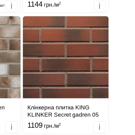
1144
i
2
i
грн./м
/шт.
en
Клінкерна плитка KING
KLINKER Secret gadren 05
1109
i
2
i
грн./м