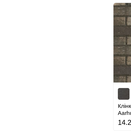
Клін
Aarh
14.