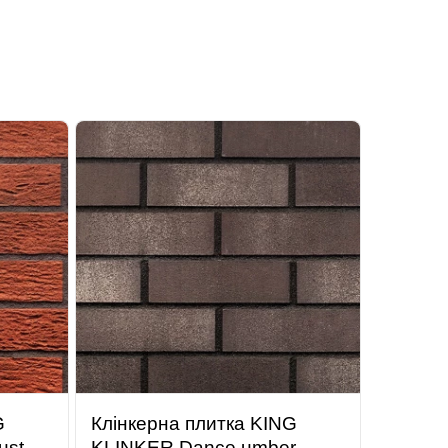
G
Клінкерна плитка KING
ust
KLINKER Dance umber