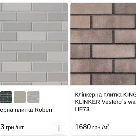
Клінкерна плитка KIN
KLINKER Vestero`s wal
HF73
керна плитка Roben
23
1680
i
2
грн./шт.
грн./м