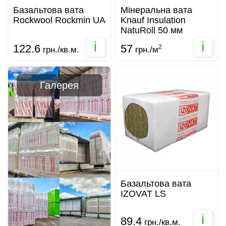
Базальтова вата
Мінеральна вата
Rockwool Rockmin UA
Knauf Insulation
NatuRoll 50 мм
i
i
122.6
57
2
грн./кв.м.
грн./м
Галерея
Базальтова вата
IZOVAT LS
i
89.4
грн./кв.м.