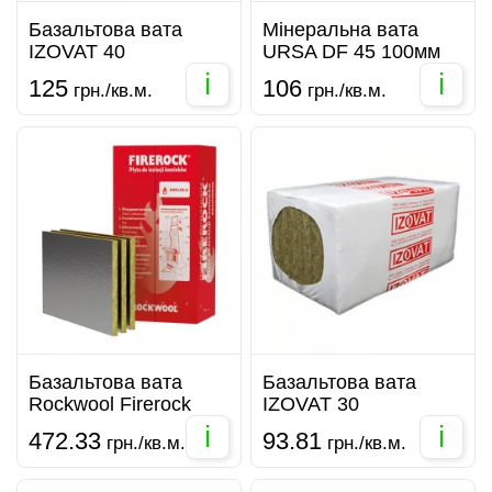
Базальтова вата
Мінеральна вата
IZOVAT 40
URSA DF 45 100мм
i
i
125
106
грн./кв.м.
грн./кв.м.
Базальтова вата
Базальтова вата
Rockwool Firerock
IZOVAT 30
i
i
472.33
93.81
грн./кв.м.
грн./кв.м.