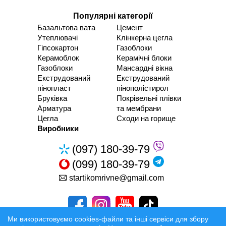
Популярні категорії
Базальтова вата
Цемент
Утеплювачі
Клінкерна цегла
Гіпсокартон
Газоблоки
Керамоблок
Керамічні блоки
Газоблоки
Мансардні вікна
Екструдований
Екструдований
пінопласт
пінополістирол
Бруківка
Покрівельні плівки
Арматура
та мембрани
Цегла
Сходи на горище
Виробники
(097) 180-39-79
(099) 180-39-79
startikomrivne@gmail.com
Ми використовуємо cookies-файли та інші сервіси для збору