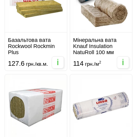
Базальтова вата
Мінеральна вата
Rockwool Rockmin
Knauf Insulation
Plus
NatuRoll 100 мм
i
i
127.6
114
2
грн./кв.м.
грн./м