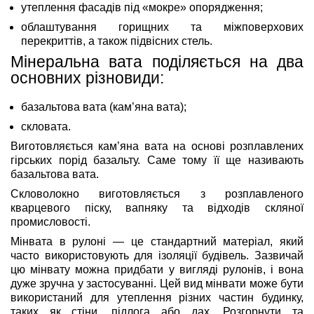
утеплення фасадів під «мокре» опорядження;
облаштування горищних та міжповерхових
перекриттів, а також підвісних стель.
Мінеральна вата поділяється на два
основних різновиди:
базальтова вата (кам’яна вата);
скловата.
Виготовляється кам’яна вата на основі розплавлених
гірських порід базальту. Саме тому її ще називають
базальтова вата.
Скловолокно виготовляється з розплавленого
кварцевого піску, вапняку та відходів скляної
промисловості.
Мінвата в рулоні — це стандартний матеріал, який
часто використовують для ізоляції будівель. Зазвичай
цю мінвату можна придбати у вигляді рулонів, і вона
дуже зручна у застосуванні. Цей вид мінвати може бути
використаний для утеплення різних частин будинку,
таких як стіни, підлога або дах. Розгорнути та