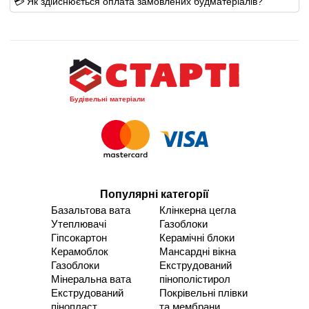
💳 Як здійснюється оплата замовлених будматеріалів?
Будівельні матеріали
Популярні категорії
Базальтова вата
Клінкерна цегла
Утеплювачі
Газоблоки
Гіпсокартон
Керамічні блоки
Керамоблок
Мансардні вікна
Газоблоки
Екструдований
Мінеральна вата
пінополістирол
Екструдований
Покрівельні плівки
пінопласт
та мембрани