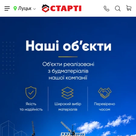
Луцьк