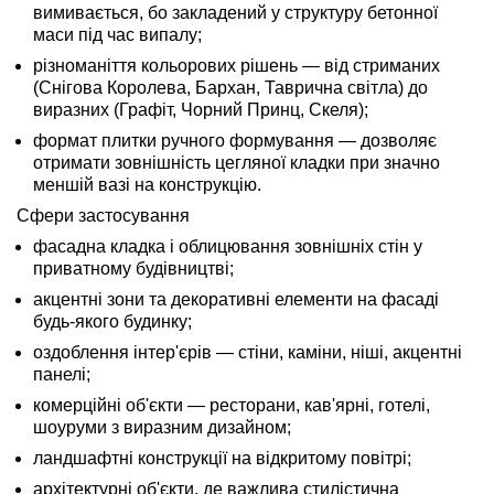
вимивається, бо закладений у структуру бетонної
маси під час випалу;
різноманіття кольорових рішень — від стриманих
(Снігова Королева, Бархан, Таврична світла) до
виразних (Графіт, Чорний Принц, Скеля);
формат плитки ручного формування — дозволяє
отримати зовнішність цегляної кладки при значно
меншій вазі на конструкцію.
Сфери застосування
фасадна кладка і облицювання зовнішніх стін у
приватному будівництві;
акцентні зони та декоративні елементи на фасаді
будь-якого будинку;
оздоблення інтер'єрів — стіни, каміни, ніші, акцентні
панелі;
комерційні об'єкти — ресторани, кав'ярні, готелі,
шоуруми з виразним дизайном;
ландшафтні конструкції на відкритому повітрі;
архітектурні об'єкти, де важлива стилістична