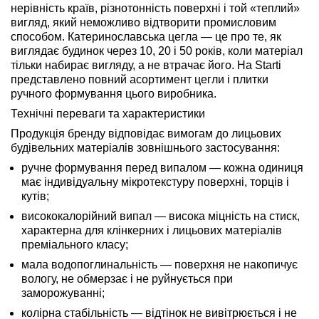
нерівність країв, різнотонність поверхні і той «теплий»
вигляд, який неможливо відтворити промисловим
способом. Катеринославська цегла — це про те, як
виглядає будинок через 10, 20 і 50 років, коли матеріал
тільки набирає вигляду, а не втрачає його. На Starti
представлено повний асортимент цегли і плитки
ручного формування цього виробника.
Технічні переваги та характеристики
Продукція бренду відповідає вимогам до лицьових
будівельних матеріалів зовнішнього застосування:
ручне формування перед випалом — кожна одиниця
має індивідуальну мікротекстуру поверхні, торців і
кутів;
висококалорійний випал — висока міцність на стиск,
характерна для клінкерних і лицьових матеріалів
преміального класу;
мала водопоглинальність — поверхня не накопичує
вологу, не обмерзає і не руйнується при
заморожуванні;
колірна стабільність — відтінок не вивітрюється і не