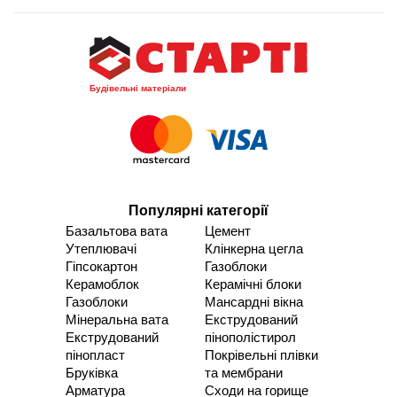
Будівельні матеріали
Популярні категорії
Базальтова вата
Цемент
Утеплювачі
Клінкерна цегла
Гіпсокартон
Газоблоки
Керамоблок
Керамічні блоки
Газоблоки
Мансардні вікна
Мінеральна вата
Екструдований
Екструдований
пінополістирол
пінопласт
Покрівельні плівки
Бруківка
та мембрани
Арматура
Сходи на горище