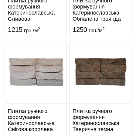
Плитка ручного
Плитка ручного
формування
формування
Катеринославська
Катеринославська
Сливова
Обпалена троянда
1215
1250
2
2
грн./м
грн./м
Плитка ручного
Плитка ручного
формування
формування
Катеринославська
Катеринославська
Снігова королева
Таврична темна