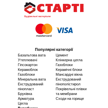
Будівельні матеріали
Популярні категорії
Базальтова вата
Цемент
Утеплювачі
Клінкерна цегла
Гіпсокартон
Газоблоки
Керамоблок
Керамічні блоки
Газоблоки
Мансардні вікна
Мінеральна вата
Екструдований
Екструдований
пінополістирол
пінопласт
Покрівельні плівки
Бруківка
та мембрани
Арматура
Сходи на горище
Цегла