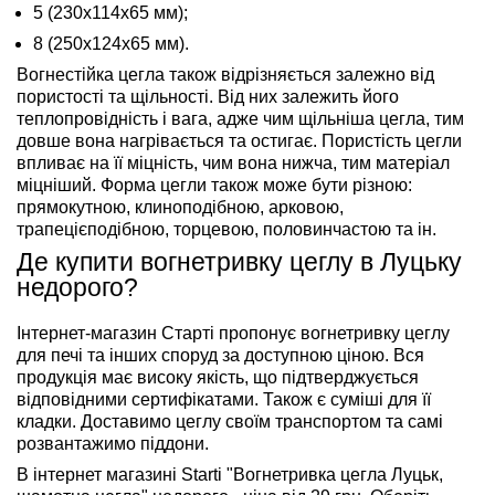
5 (230х114х65 мм);
8 (250х124х65 мм).
Вогнестійка цегла також відрізняється залежно від
пористості та щільності. Від них залежить його
теплопровідність і вага, адже чим щільніша цегла, тим
довше вона нагрівається та остигає. Пористість цегли
впливає на її міцність, чим вона нижча, тим матеріал
міцніший. Форма цегли також може бути різною:
прямокутною, клиноподібною, арковою,
трапецієподібною, торцевою, половинчастою та ін.
Де купити вогнетривку цеглу в Луцьку
недорого?
Інтернет-магазин Старті пропонує вогнетривку цеглу
для печі та інших споруд за доступною ціною. Вся
продукція має високу якість, що підтверджується
відповідними сертифікатами. Також є суміші для її
кладки. Доставимо цеглу своїм транспортом та самі
розвантажимо піддони.
В інтернет магазині Starti "Вогнетривка цегла Луцьк,