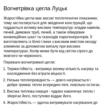
Вогнетрівка цегла Луцьк
Жаростійка цегла має високі теплотехнічні показники,
тому застосовується для зведення конструкцій, що
піддаються впливу високих температур: кладки камінів,
печей, димових труб, печей, а також обмурівки
конвекційних шахт та газоходів парогенераторів. Її
виготовляють із білої глини з високим вмістом оксиду
алюмінію за допомогою випалу при високих
температурах. Колір може бути від світло-сірого до
жовтого чи червоного.
Переваги вогнетривкої цегли:
Термостійкість - витримує велику кількість нагріву та
охолодження без втрати міцності.
Низька теплопровідність — довго нагрівається і
добре тримає тепло всередині печі, повільно остигає.
Висока теплова інерція - чудово накопичує тепло і
зберігає його, поступово віддає його.
Жаростійкість — здатна витримувати нагрівання до