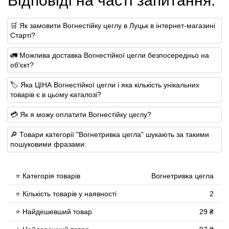
Відповіді на часті запитання:
🛒 Як замовити Вогнестійку цеглу в Луцьк в інтернет-магазині
Старті?
🚛 Можлива доставка Вогнестійкої цегли безпосередньо на
об'єкт?
🏷 Яка ЦІНА Вогнестійкої цегли і яка кількість унікальних
товарів є в цьому каталозі?
💳 Як я можу оплатити Вогнестійку цеглу?
🔎 Товари категорії "Вогнетривка цегла" шукають за такими
пошуковими фразами:
⭐ Категорія товарів
Вогнетривка цегла
⭐ Кількість товарів у наявності
2
⭐ Найдешевший товар
29 ₴