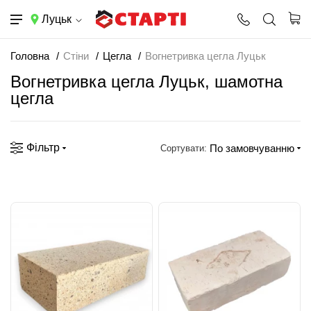
Луцьк
Головна
Стіни
Цегла
Вогнетривка цегла Луцьк
Вогнетривка цегла Луцьк, шамотна
цегла
Фільтр
По замовчуванню
Сортувати: