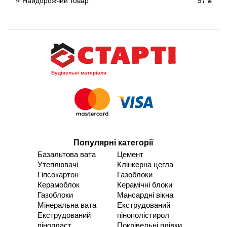
⭐ Найдорожчий товар
97 ₴
Будівельні матеріали
Популярні категорії
Базальтова вата
Цемент
Утеплювачі
Клінкерна цегла
Гіпсокартон
Газоблоки
Керамоблок
Керамічні блоки
Газоблоки
Мансардні вікна
Мінеральна вата
Екструдований
Екструдований
пінополістирол
пінопласт
Покрівельні плівки