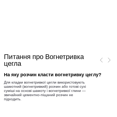
Питання про Вогнетривка
цегла
На яку розчин класти вогнетривку цеглу?
Для кладки вогнетривкої цегли використовують
шамотний (вогнетривкий) розчин або готові сухі
суміші на основі шамоту і вогнетривкої глини —
звичайний цементно-піщаний розчин не
підходить.