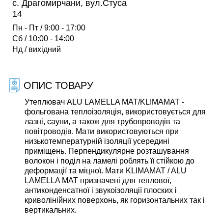
c. Драгомирчани, вул.Стуса
14
Пн - Пт / 9:00 - 17:00
Сб / 10:00 - 14:00
Нд / вихідний
ОПИС ТОВАРУ
Утеплювач ALU LAMELLA MAT/KLIMAMAT -
фольгована теплоізоляція, використовується для
лазні, сауни, а також для трубопроводів та
повітроводів. Мати використовуються при
низькотемпературній ізоляції усередині
приміщень. Перпендикулярне розташування
волокон і поділ на ламелі роблять її стійкою до
деформації та міцної. Мати KLIMAMAT / ALU
LAMELLA MAT призначені для теплової,
антиконденсатної і звукоізоляції плоских і
криволінійних поверхонь, як горизонтальних так і
вертикальних.