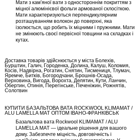
Мати з кам'яної вати з одностороннім покриттям з
міцної алюмінієвої фольги армованої склосіткою.
Мати характеризуються перпендикулярним
розташуванням волокон до поверхні, яка
ізолюється, що робить їх міцними і пружними. Мати
не змінюють своєї первісної товщини на складках і
кутах.
Доставка товарів здійснюється у міста Болехів,
Бурштин, Галич, Городенка, Долина, Калуш, Коломия,
Косів, Надвірна, Рогатин, Снятин, Тисмениця, Тлумач,
Яремче, Битків, Богородчани, Брошнів-Осада,
Верховина, Вигода, Ворохта, Делятин, Кути, Ланчин,
Обертин, Отинія, Перегінське, Печеніжин, Рожнятів,
Солотвин
КУПИТИ БАЗАЛЬТОВА ВАТА ROCKWOOL KLIMAMAT /
ALU LAMELLA MAT ОПТОМ ІВАНО-ФРАНКІВСЬК
Базальтова вата Rockwool KLIMAMAT / ALU
LAMELLA MAT — ідеальне рішення для вашого
дому. Забезпечте міцність, довговічність і