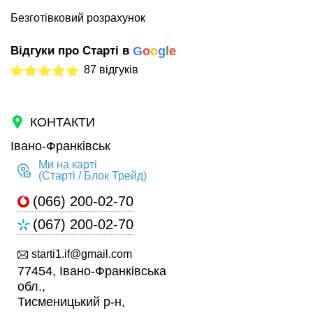
Безготівковий розрахунок
Відгуки про Старті в
G
o
o
g
l
e
87 відгуків
КОНТАКТИ
Івано-Франківськ
Ми на карті
(Старті / Блок Трейд)
(066) 200-02-70
(067) 200-02-70
starti1.if@gmail.com
77454, Івано-Франківська
обл.,
Тисменицький р-н,