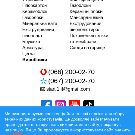
Гіпсокартон
Газоблоки
Керамоблок
Керамічні блоки
Газоблоки
Мансардні вікна
Мінеральна вата
Екструдований
Екструдований
пінополістирол
пінопласт
Покрівельні плівки
Бруківка
та мембрани
Арматура
Сходи на горище
Цегла
Виробники
(066) 200-02-70
(067) 200-02-70
starti1.if@gmail.com
Ми використовуємо cookies-файли та інші сервіси для збору
технічних даних користувачів. Це дозволяє забезпечувати
працездатність та зручність використання сайту, покращує
Розробка та Розкрутка сайтів
навігацію. Якщо Ви продовжуєте використовувати сайт, значить