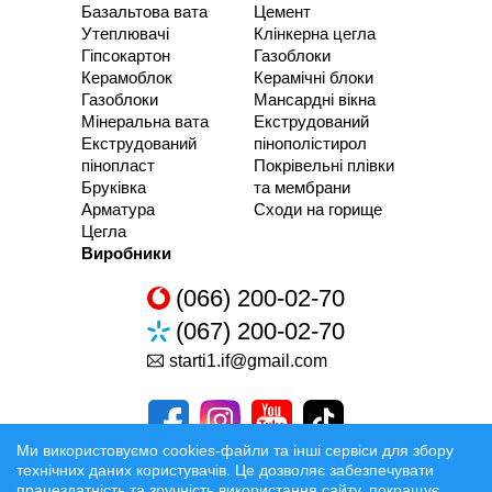
Базальтова вата
Цемент
Утеплювачі
Клінкерна цегла
Гіпсокартон
Газоблоки
Керамоблок
Керамічні блоки
Газоблоки
Мансардні вікна
Мінеральна вата
Екструдований
Екструдований
пінополістирол
пінопласт
Покрівельні плівки
Бруківка
та мембрани
Арматура
Сходи на горище
Цегла
Виробники
(066) 200-02-70
(067) 200-02-70
starti1.if@gmail.com
Ми використовуємо cookies-файли та інші сервіси для збору
технічних даних користувачів. Це дозволяє забезпечувати
працездатність та зручність використання сайту, покращує