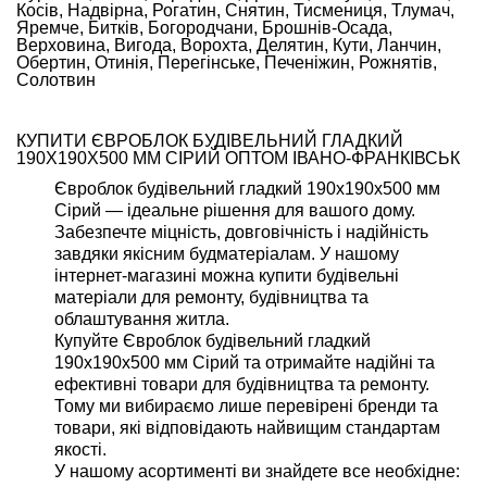
Косів, Надвірна, Рогатин, Снятин, Тисмениця, Тлумач,
Яремче, Битків, Богородчани, Брошнів-Осада,
Верховина, Вигода, Ворохта, Делятин, Кути, Ланчин,
Обертин, Отинія, Перегінське, Печеніжин, Рожнятів,
Солотвин
КУПИТИ ЄВРОБЛОК БУДІВЕЛЬНИЙ ГЛАДКИЙ
190Х190Х500 ММ СІРИЙ ОПТОМ ІВАНО-ФРАНКІВСЬК
Євроблок будівельний гладкий 190х190х500 мм
Сірий — ідеальне рішення для вашого дому.
Забезпечте міцність, довговічність і надійність
завдяки якісним будматеріалам. У нашому
інтернет-магазині можна купити будівельні
матеріали для ремонту, будівництва та
облаштування житла.
Купуйте Євроблок будівельний гладкий
190х190х500 мм Сірий та отримайте надійні та
ефективні товари для будівництва та ремонту.
Тому ми вибираємо лише перевірені бренди та
товари, які відповідають найвищим стандартам
якості.
У нашому асортименті ви знайдете все необхідне: