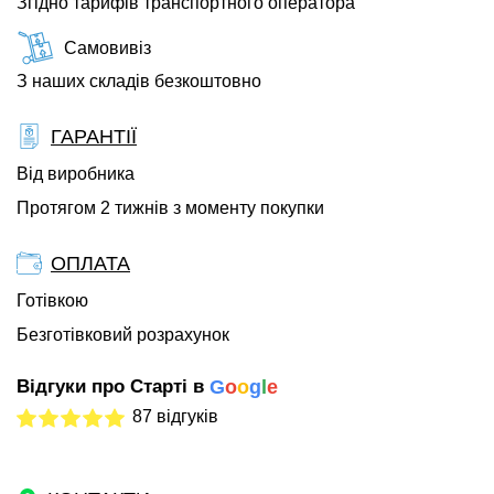
Згідно тарифів транспортного оператора
Самовивіз
З наших складів безкоштовно
ГАРАНТІЇ
Від виробника
Протягом 2 тижнів з моменту покупки
ОПЛАТА
Готівкою
Безготівковий розрахунок
Відгуки про Старті в
G
o
o
g
l
e
87 відгуків