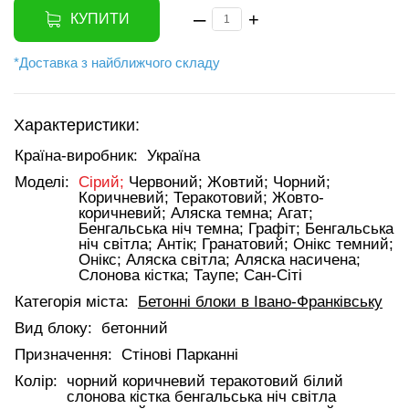
–
+
КУПИТИ
*Доставка з найближчого складу
Характеристики:
Країна-виробник:
Україна
Моделі:
Сірий;
Червоний;
Жовтий;
Чорний;
Коричневий;
Теракотовий;
Жовто-
коричневий;
Аляска темна;
Агат;
Бенгальська ніч темна;
Графіт;
Бенгальська
ніч світла;
Антік;
Гранатовий;
Онікс темний;
Онікс;
Аляска світла;
Аляска насичена;
Слонова кістка;
Таупе;
Сан-Сіті
Категорія міста:
Бетонні блоки в Івано-Франківську
Вид блоку:
бетонний
Призначення:
Стінові Парканні
Колір:
чорний коричневий теракотовий білий
слонова кістка бенгальська ніч світла