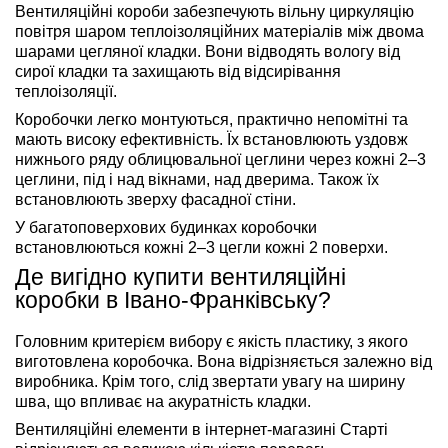
Вентиляційні короби забезпечують вільну циркуляцію
повітря шаром теплоізоляційних матеріалів між двома
шарами цегляної кладки. Вони відводять вологу від
сирої кладки та захищають від відсирівання
теплоізоляції.
Коробочки легко монтуються, практично непомітні та
мають високу ефективність. Їх встановлюють уздовж
нижнього ряду облицювальної цеглини через кожні 2–3
цеглини, під і над вікнами, над дверима. Також їх
встановлюють зверху фасадної стіни.
У багатоповерхових будинках коробочки
встановлюються кожні 2–3 цегли кожні 2 поверхи.
Де вигідно купити вентиляційні
коробки в Івано-Франківську?
Головним критерієм вибору є якість пластику, з якого
виготовлена коробочка. Вона відрізняється залежно від
виробника. Крім того, слід звертати увагу на ширину
шва, що впливає на акуратність кладки.
Вентиляційні елементи в інтернет-магазині Старті