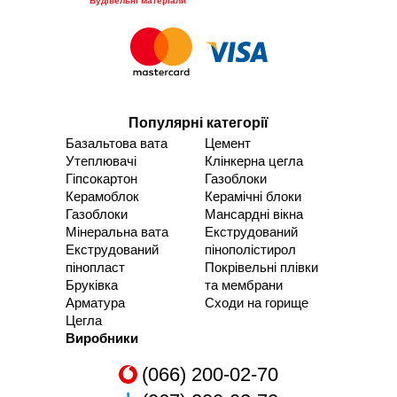
Будівельні матеріали
Популярні категорії
Базальтова вата
Цемент
Утеплювачі
Клінкерна цегла
Гіпсокартон
Газоблоки
Керамоблок
Керамічні блоки
Газоблоки
Мансардні вікна
Мінеральна вата
Екструдований
Екструдований
пінополістирол
пінопласт
Покрівельні плівки
Бруківка
та мембрани
Арматура
Сходи на горище
Цегла
Виробники
(066) 200-02-70