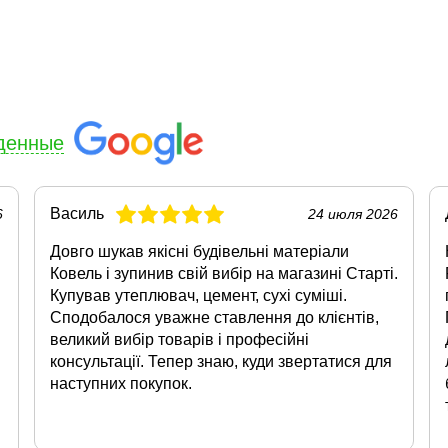
денные
Василь
6
24 июля 2026
Довго шукав якісні будівельні матеріали
Ковель і зупинив свій вибір на магазині Старті.
Купував утеплювач, цемент, сухі суміші.
Сподобалося уважне ставлення до клієнтів,
великий вибір товарів і професійні
консультації. Тепер знаю, куди звертатися для
наступних покупок.