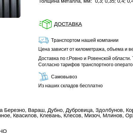
Толщина металла, мм:
0,3; 0,35; 0,4; 0,
ДОСТАВКА
Транспортом нашей компании
Цена зависит от километража, объема и в
Доставка по г.Ровно и Ровенской области.
Согласно тарифов транспортного операт
Самовывоз
Из наших складов бесплатно
а Березно, Вараш, Дубно, Дубровица, Здолбунов, Кор
ное, Квасилов, Клевань, Клесов, Мизоч, Млинов, О
ВНО