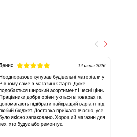
Денис
Олег
14 июля 2026
Неодноразово купував будівельні матеріали у
Коли зн
Рівному саме в магазині Старті. Дуже
Луцьку,
подобається широкий асортимент і чесні ціни.
Сподоб
Працівники добре оріентуються в товарах та
наявнос
допомагають підібрати найкращий варіант під
суміші.
любий бюджет. Доставка приїхала вчасно, усе
відмінн
було якісно запаковано. Хороший магазин для
допомо
тех, хто будує або ремонтує.
звертат