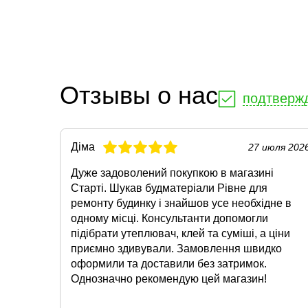
Отзывы о нас
подтверж
Діма
27 июля 202
Дуже задоволений покупкою в магазині
Старті. Шукав будматеріали Рівне для
ремонту будинку і знайшов усе необхідне в
одному місці. Консультанти допомогли
підібрати утеплювач, клей та суміші, а ціни
приємно здивували. Замовлення швидко
оформили та доставили без затримок.
Однозначно рекомендую цей магазин!