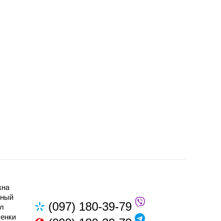
кна
нный
(097) 180-39-79
л
енки