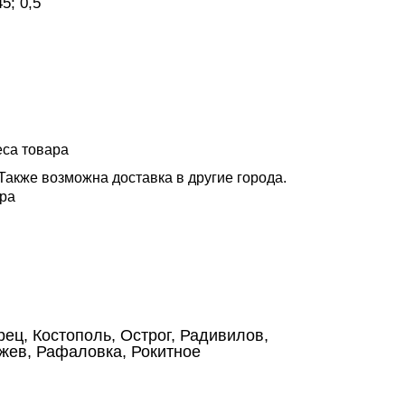
45; 0,5
еса товара
 Также возможна доставка в другие города.
ора
ец, Костополь, Острог, Радивилов,
ржев, Рафаловка, Рокитное