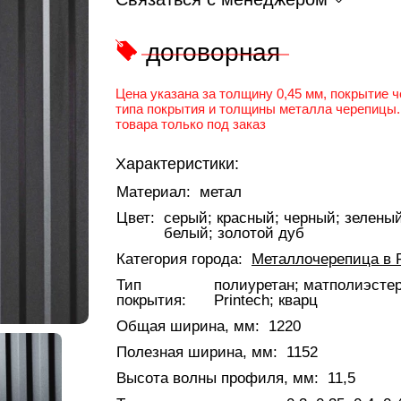
договорная
Цена указана за толщину 0,45 мм, покрытие 
типа покрытия и толщины металла черепицы.
товара только под заказ
Характеристики:
Материал:
метал
Цвет:
серый; красный; черный; зелены
белый; золотой дуб
Категория города:
Металлочерепица в 
Тип
полиуретан; матполиэстер;
покрытия:
Printech; кварц
Общая ширина, мм:
1220
Полезная ширина, мм:
1152
Высота волны профиля, мм:
11,5