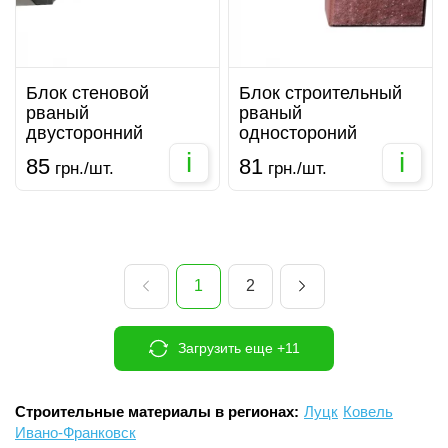
Блок стеновой
Блок строительный
рваный
рваный
двусторонний
одностороний
i
i
85
81
грн./шт.
грн./шт.
1
2
Загрузить еще +11
Строительные материалы в регионах:
Луцк
Ковель
Ивано-Франковск