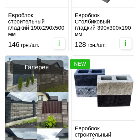
Евроблок
Евроблок
строительный
Столбиковый
гладкий 190х290х500
гладкий 390х390х190
мм
мм
i
i
146
128
грн./шт.
грн./шт.
NEW
Галерея
Евроблок
строительный