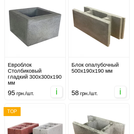
Евроблок
Блок опалубочный
Столбиковый
500х190х190 мм
гладкий 300х300х190
мм
i
i
95
58
грн./шт.
грн./шт.
TOP