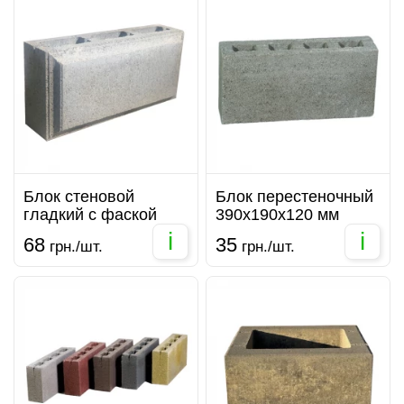
Блок стеновой
Блок перестеночный
гладкий с фаской
390х190х120 мм
i
i
68
35
грн./шт.
грн./шт.