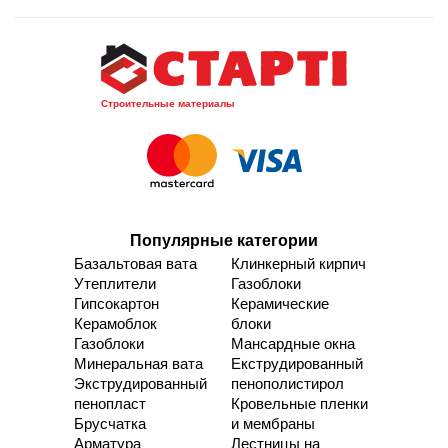
Строительные материалы
Популярные категории
Базальтовая вата
Клинкерный кирпич
Утеплители
Газоблоки
Гипсокартон
Керамические
Керамоблок
блоки
Газоблоки
Мансардные окна
Минеральная вата
Екструдированный
Экструдированный
пенополистирол
пенопласт
Кровельные пленки
Брусчатка
и мембраны
Арматура
Лестницы на