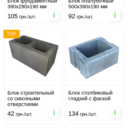
Блок фундаментный
Блок опалубочный
390х290х190 мм
500х390х190 мм
i
i
105
92
грн./шт.
грн./шт.
TOP
Блок строительный
Блок столбиковый
со сквозными
гладкий с фаской
отверстиями
i
i
42
134
грн./шт.
грн./шт.