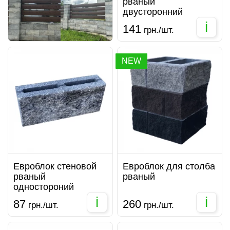
рваный
двусторонний
i
141
грн./шт.
NEW
Евроблок стеновой
Евроблок для столба
рваный
рваный
одностороний
i
i
87
260
грн./шт.
грн./шт.