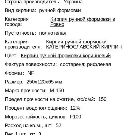
Страна-производитель:
Украина
Вид кирпича:
ручной формовки
Категория
Кирпич ручной формовки в
города:
Ровно
Пустотность:
полнотелая
Категория
Кирпич ручной формовки
производителя:
КАТЕРИНОСЛАВСКИЙ КИРПИЧ
Цвет:
Кирпич ручной формовки коричневый
Фактура поверхности:
состареня; рифленая
Формат:
NF
Размер:
250х120х65 мм
Марка прочности:
М-150
Предел прочности на сжатие, кгс/см2:
150
Процент водопоглощения:
12%
Морозостойкость, циклов:
F100
Расход на кв.м., шт:
52
Вес 1 шт., кг:
3