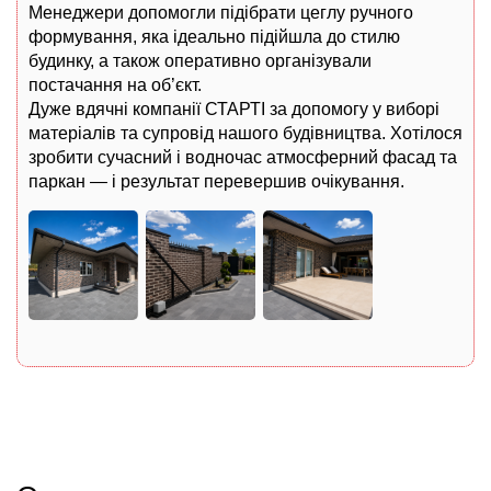
Менеджери допомогли підібрати цеглу ручного
формування, яка ідеально підійшла до стилю
будинку, а також оперативно організували
постачання на об’єкт.
Дуже вдячні компанії СТАРТІ за допомогу у виборі
матеріалів та супровід нашого будівництва. Хотілося
зробити сучасний і водночас атмосферний фасад та
паркан — і результат перевершив очікування.