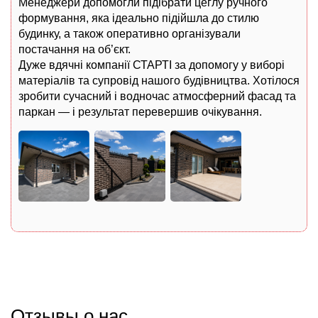
Менеджери допомогли підібрати цеглу ручного
формування, яка ідеально підійшла до стилю
будинку, а також оперативно організували
постачання на об’єкт.
Дуже вдячні компанії СТАРТІ за допомогу у виборі
матеріалів та супровід нашого будівництва. Хотілося
зробити сучасний і водночас атмосферний фасад та
паркан — і результат перевершив очікування.
Отзывы о нас