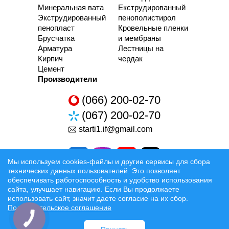
Минеральная вата
Екструдированный
Экструдированный
пенополистирол
пенопласт
Кровельные пленки
Брусчатка
и мембраны
Арматура
Лестницы на
Кирпич
чердак
Цемент
Производители
(066) 200-02-70
(067) 200-02-70
starti1.if@gmail.com
Мы используем cookies-файлы и другие сервисы для сбора
технических данных пользователей. Это позволяет
обеспечивать работоспособность и удобство использования
сайта, улучшает навигацию. Если Вы продолжаете
Разработка та Раскрутка сайтов
использовать сайт, значит даете согласие на их сбор.
Пользовательское соглашение
Официальные условия