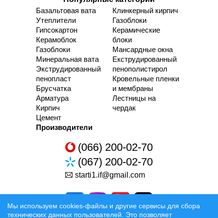
Базальтовая вата
Клинкерный кирпич
Утеплители
Газоблоки
Гипсокартон
Керамические
Керамоблок
блоки
Газоблоки
Мансардные окна
Минеральная вата
Екструдированный
Экструдированный
пенополистирол
пенопласт
Кровельные пленки
Брусчатка
и мембраны
Арматура
Лестницы на
Кирпич
чердак
Цемент
Производители
(066) 200-02-70
(067) 200-02-70
starti1.if@gmail.com
Мы используем cookies-файлы и другие сервисы для сбора
технических данных пользователей. Это позволяет