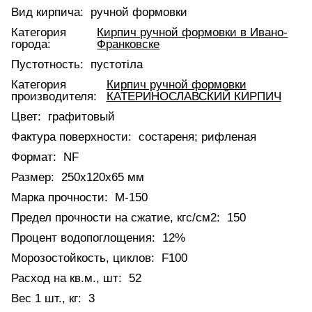
Вид кирпича:
ручной формовки
Категория
Кирпич ручной формовки в Ивано-
города:
Франковске
Пустотность:
пустотіла
Категория
Кирпич ручной формовки
производителя:
КАТЕРИНОСЛАВСКИЙ КИРПИЧ
Цвет:
графитовый
Фактура поверхности:
состареня; рифленая
Формат:
NF
Размер:
250х120х65 мм
Марка прочности:
М-150
Предел прочности на сжатие, кгс/см2:
150
Процент водопоглощения:
12%
Морозостойкость, циклов:
F100
Расход на кв.м., шт:
52
Вес 1 шт., кг:
3