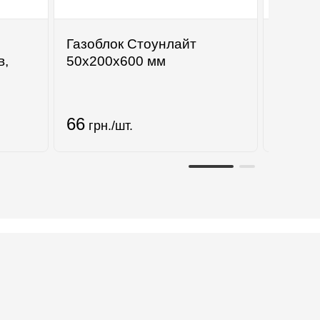
Газоблок Стоунлайт
в,
50х200х600 мм
Евроб
гладки
66
177
грн./шт.
гр