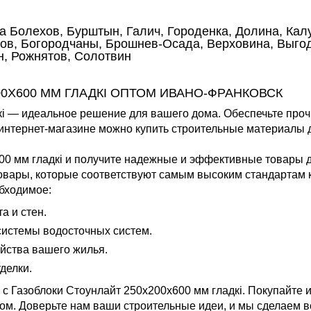
а Болехов, Бурштын, Галич, Городенка, Долина, Кал
ов, Богородчаны, Брошнев-Осада, Верховина, Выгода
н, Рожнятов, Солотвин
00Х600 ММ ГЛАДКІ ОПТОМ ИВАНО-ФРАНКОВСК
і — идеальное решение для вашего дома. Обеспечьте прочн
нтернет-магазине можно купить строительные материалы д
00 мм гладкі и получите надежные и эффективные товары д
вары, которые соответствуют самым высоким стандартам к
бходимое:
 и стен.
истемы водосточных систем.
йства вашего жилья.
делки.
с Газоблоки Стоунлайт 250х200х600 мм гладкі. Покупайте 
ом. Доверьте нам ваши строительные идеи, и мы сделаем в