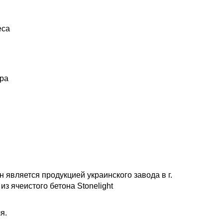
еса
ора
н является продукцией украинского завода в г.
 ячеистого бетона Stonelight
я.