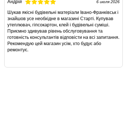
Андрій
6 июля 2026
Шукав якісні будівельні матеріали Івано-Франківськ і
знайшов усе необхідне в магазині Старті. Купував
утеплювач, гіпсокартон, клей і будівельні суміші.
Приємно здивував рівень обслуговування та
готовність консультантів відповісти на всі запитання.
Рекомендую цей магазин усім, хто будує або
ремонтує.