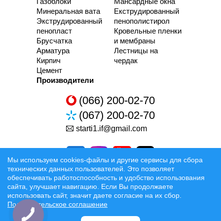
Газоблоки
Мансардные окна
Минеральная вата
Екструдированный
Экструдированный
пенополистирол
пенопласт
Кровельные пленки
Брусчатка
и мембраны
Арматура
Лестницы на
Кирпич
чердак
Цемент
Производители
(066) 200-02-70
(067) 200-02-70
starti1.if@gmail.com
Мы используем cookies-файлы и другие сервисы для сбора
технических данных пользователей. Это позволяет
обеспечивать работоспособность и удобство использования
сайта, улучшает навигацию. Если Вы продолжаете
Разработка та Раскрутка сайтов
использовать сайт, значит даете согласие на их сбор.
Пользовательское соглашение
Официальные условия