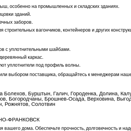
рыш, особенно на промышленных и складских зданиях.
цовки зданий.
ечных заборов.
 строительных вагончиков, контейнеров и других конструк
ов с уплотнительными шайбами.
деревянный каркас.
уют уплотнители под профиль волны.
или выбором поставщика, обращайтесь к менеджерам наше
а Болехов, Бурштын, Галич, Городенка, Долина, Кал
ов, Богородчаны, Брошнев-Осада, Верховина, Выгода
н, Рожнятов, Солотвин
НО-ФРАНКОВСК
 вашего дома. Обеспечьте прочность, долговечность и на