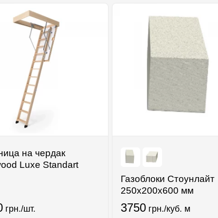
ница на чердак
ood Luxe Standart
Газоблоки Стоунлайт
250х200х600 мм
0
3750
грн./шт.
грн./куб. м