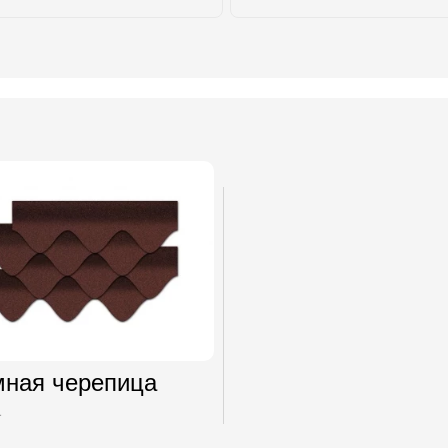
мная черепица
а