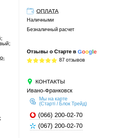
ОПЛАТА
Наличными
Безналичный расчет
;
вый;
Отзывы о Старте в
G
o
o
g
l
e
о-
87 отзывов
КОНТАКТЫ
Ивано-Франковск
Мы на карте
(Старті / Блок Трейд)
(066) 200-02-70
;
(067) 200-02-70