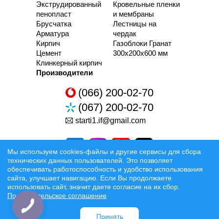
Экструдированный
Кровельные пленки
пенопласт
и мембраны
Брусчатка
Лестницы на
Арматура
чердак
Кирпич
Газоблоки Гранат
Цемент
300х200х600 мм
Клинкерный кирпич
Производители
(066) 200-02-70
(067) 200-02-70
starti1.if@gmail.com
Мы используем cookies-файлы и другие сервисы для сбора
технических данных пользователей. Это позволяет
обеспечивать работоспособность и удобство использования
сайта, улучшает навигацию. Если Вы продолжаете
Разработка та Раскрутка сайтов
использовать сайт, значит даете согласие на их сбор.
Пользовательское соглашение
Официальные условия
Принять
Доставка:
Луцк
Ровно
Ковель
Ивано-Франковск