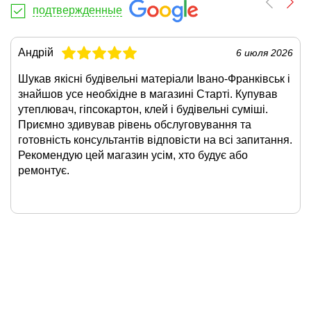
подтвержденные
Андрій
6 июля 2026
Шукав якісні будівельні матеріали Івано-Франківськ і
знайшов усе необхідне в магазині Старті. Купував
утеплювач, гіпсокартон, клей і будівельні суміші.
Приємно здивував рівень обслуговування та
готовність консультантів відповісти на всі запитання.
Рекомендую цей магазин усім, хто будує або
ремонтує.