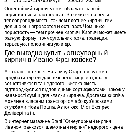
5 — это 230х114х65 мм, 8 — 250х124х65 мм.
Огнестойкий кирпич может обладать разной
пористостью и плотностью. Это влияет на вес и
теплопроводимость, так чем плотнее кирпич, тем
дольше он нагревается и остывает. Чем ниже
пористость — тем прочнее кирпич. Кирпич может иметь
разную форму: прямоугольник, арка, трапеция,
торцевую, половинчатую и др.
Где выгодно купить огнеупорный
кирпич в Ивано-Франковске?
У каталозі інтернет-магазину Старті ви зможете
придбати кирпич для печі різної міцності, класу
вогнетривкості та недорого. Висока якість
підтверджується відповідними сертифікатами. Також у
наявності суміш для кладки кирпича. Доставка кирпіча
можлива власним транспортом або кур'єрськими
службами Нова Пошта, Автолюкс, Міст Експрес,
Делівері та ін.
В интернет магазине Starti "Огнеупорный кирпич
Ивано-Франковск, шамотный кирпич" недорого - цена