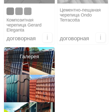
Цементно-пещаная
черепица Ondo
Композитная
Terracotta
черепица Gerard
Eleganta
i
i
договорная
договорная
Галерея