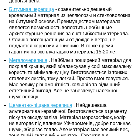
дорогая цена.
Битумная черепица
- сравнительно дешевый
кровельный материал из целлюлозы и стекловолокна
на битумной основе. Преимуществом материала
является возможность воплотить необычные
архитектурные решения за счет гибкости материала.
Отлично поглощает шумы от дождя и ветра, не
поддается коррозии и гниению. В то же время
гарантия на эксплуатацию материала 15-20 лет.
Металочерепиця
.
Найбільш поширений матеріал для
покрівлі крыши, який збалансував у собі максимальну
користь та мінімальну ціну. Виготовляється із тонких
сталевих листів, тому легкий. Просто вмонтовується.
Має велику різноманітність кольорів та відмінний
естетичний вигляд. Але не забезпечує належної
шумоізоляції.
Цементно-піщана черепиця
.
Найдешевша
альтернатива керамічної. Виготовляється з цементу,
піску та оксиду заліза. Матеріал морозостійок, колір
не вигоряє під впливом УФ-променів, добре поглинає
шуми, зберігає тепло. Але матеріал має великий вес,
тендітний і складний у монтажі. Гарантія від