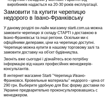
виробників надається на 20-30 років експлуатації.
Замовити та купити черепицю
недорого в Івано-Франківську
У даному розділі он-лайн магазину starti.com.ua можна
замовити черепицю зі складу СТАРТІ з доставкою в
Івано-Франківськ та інші регіони. Оскільки ми є
офіційними дилерами, ціни на черепицю доступні.
Черепицю можна купити в нашому торговому залі та
замовити доставку на об'єкт будівництва.
Звоніть вже сьогодні і дізнайтесь всю потрібну
інформацію від наших професійних менеджерів-
консультантів.
В интернет магазине Starti "Черепица Ивано-
Франковск. Кровельные материалы" недорого - цена от
290 грн. Выберите удобную для Вас форму доставки по
Украине предварительно проконсультировавшись с
менеджером.