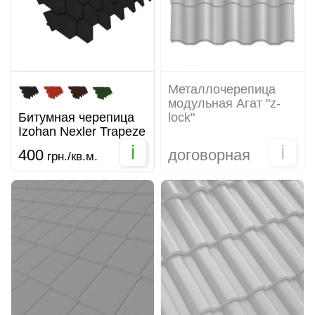
Металлочерепица
модульная Агат "z-
Битумная черепица
lock"
Izohan Nexler Trapeze
i
i
400
договорная
грн./кв.м.