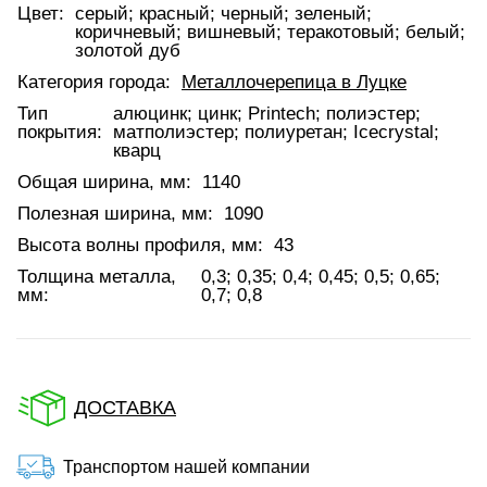
Цвет:
серый; красный; черный; зеленый;
коричневый; вишневый; теракотовый; белый;
золотой дуб
Категория города:
Металлочерепица в Луцке
Тип
алюцинк; цинк; Printech; полиэстер;
покрытия:
матполиэстер; полиуретан; Icecrystal;
кварц
Общая ширина, мм:
1140
Полезная ширина, мм:
1090
Высота волны профиля, мм:
43
Толщина металла,
0,3; 0,35; 0,4; 0,45; 0,5; 0,65;
мм:
0,7; 0,8
ДОСТАВКА
Транспортом нашей компании