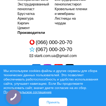
Экструдированный
пенополистирол
пенопласт
Кровельные пленки
Брусчатка
и мембраны
Арматура
Лестницы на
Кирпич
чердак
Цемент
Производители
(066) 000-20-70
(067) 000-20-70
starti.com.ua@gmail.com
Мы используем cookies-файлы и другие сервисы для сбора
технических данных пользователей. Это позволяет
обеспечивать работоспособность и удобство использования
сайта, улучшает навигацию. Если Вы продолжаете
Разработка та Раскрутка сайтов
использовать сайт, значит даете согласие на их сбор.
Пользовательское соглашение
Официальные условия
Принять
Доставка:
Луцк
Ровно
Ковель
Ивано-Франковск