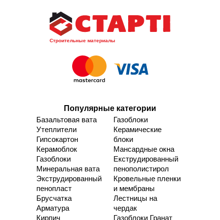
Строительные материалы
Популярные категории
Базальтовая вата
Газоблоки
Утеплители
Керамические
Гипсокартон
блоки
Керамоблок
Мансардные окна
Газоблоки
Екструдированный
Минеральная вата
пенополистирол
Экструдированный
Кровельные пленки
пенопласт
и мембраны
Брусчатка
Лестницы на
Арматура
чердак
Кирпич
Газоблоки Гранат