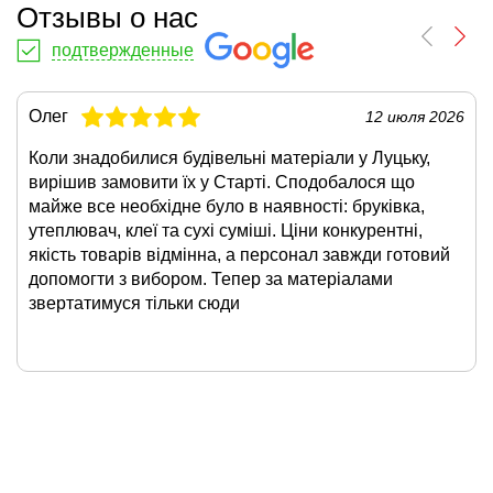
Отзывы о нас
подтвержденные
Олег
12 июля 2026
Коли знадобилися будівельні матеріали у Луцьку,
вирішив замовити їх у Старті. Сподобалося що
майже все необхідне було в наявності: бруківка,
утеплювач, клеї та сухі суміші. Ціни конкурентні,
якість товарів відмінна, а персонал завжди готовий
допомогти з вибором. Тепер за матеріалами
звертатимуся тільки сюди