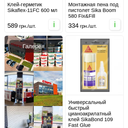
Клей-герметик
Монтажная пена под
Sikaflex-11FC 600 мл
пистолет Sika Boom
580 Fix&Fill
i
i
589
334
грн./шт.
грн./шт.
Галерея
Универсальный
быстрый
цианоакрилатный
клей SikaBond 109
Fast Glue