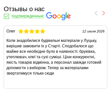
Отзывы о нас
подтвержденные
Олег
12 июля 2026
Коли знадобилися будівельні матеріали у Луцьку,
вирішив замовити їх у Старті. Сподобалося що
майже все необхідне було в наявності: бруківка,
утеплювач, клеї та сухі суміші. Ціни конкурентні,
якість товарів відмінна, а персонал завжди готовий
допомогти з вибором. Тепер за матеріалами
звертатимуся тільки сюди