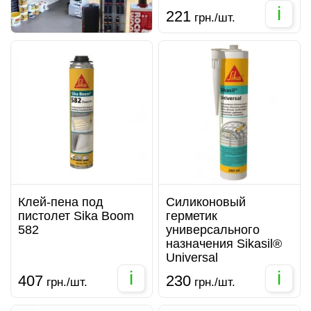
i
221
грн./шт.
Клей-пена под
Силиконовый
пистолет Sika Boom
герметик
582
универсального
назначения Sikasil®
Universal
i
i
407
230
грн./шт.
грн./шт.