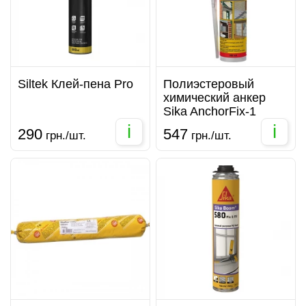
Siltek Клей-пена Pro
Полиэстеровый
химический анкер
Sika AnchorFix-1
i
i
290
547
грн./шт.
грн./шт.