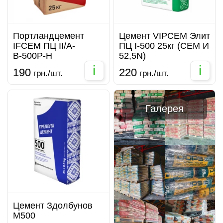
Портландцемент
Цемент VIPCEM Элит
IFCEM ПЦ ІІ/А-
ПЦ I-500 25кг (CEM И
В-500Р-Н
52,5N)
i
i
190
220
грн./шт.
грн./шт.
Галерея
Цемент Здолбунов
М500