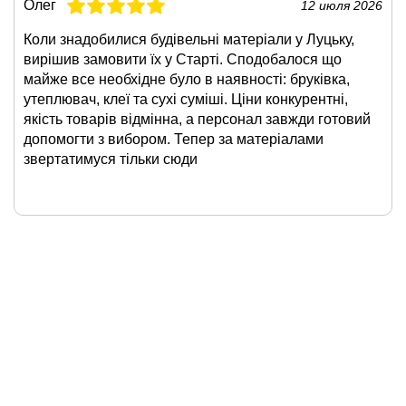
Олег
12 июля 2026
Коли знадобилися будівельні матеріали у Луцьку,
вирішив замовити їх у Старті. Сподобалося що
майже все необхідне було в наявності: бруківка,
утеплювач, клеї та сухі суміші. Ціни конкурентні,
якість товарів відмінна, а персонал завжди готовий
допомогти з вибором. Тепер за матеріалами
звертатимуся тільки сюди