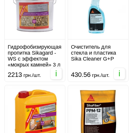
Гидрофобизирующая
Очиститель для
пропитка Sikagard -
стекла и пластика
WS с эффектом
Sika Cleaner G+P
«мокрых камней» 3 л
i
i
2213
430.56
грн./шт.
грн./шт.