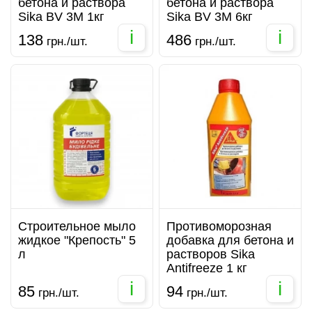
бетона и раствора
бетона и раствора
Sika BV 3M 1кг
Sika BV 3M 6кг
i
i
138
486
грн./шт.
грн./шт.
Строительное мыло
Противоморозная
жидкое "Крепость" 5
добавка для бетона и
л
растворов Sika
Antifreeze 1 кг
i
i
85
94
грн./шт.
грн./шт.