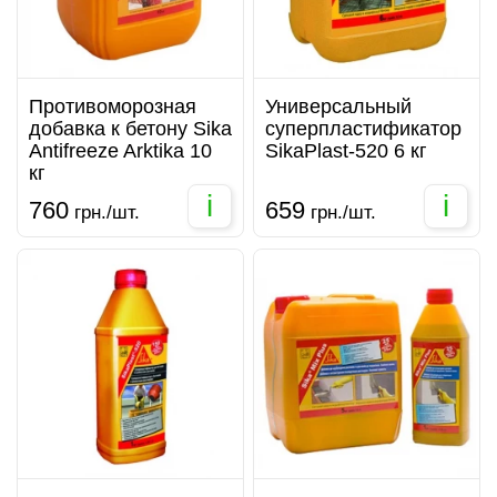
Противоморозная
Универсальный
добавка к бетону Sika
суперпластификатор
Antifreeze Arktika 10
SikaPlast-520 6 кг
кг
i
i
760
659
грн./шт.
грн./шт.