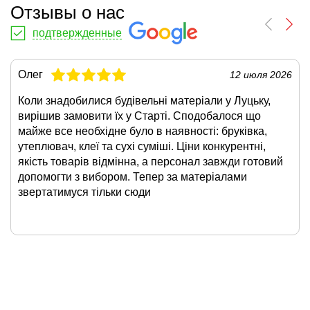
Отзывы о нас
подтвержденные
Олег
12 июля 2026
Коли знадобилися будівельні матеріали у Луцьку,
вирішив замовити їх у Старті. Сподобалося що
майже все необхідне було в наявності: бруківка,
утеплювач, клеї та сухі суміші. Ціни конкурентні,
якість товарів відмінна, а персонал завжди готовий
допомогти з вибором. Тепер за матеріалами
звертатимуся тільки сюди