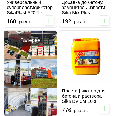
Универсальный
Добавка до бетону,
суперпластификатор
заменитель извести
SikaPlast-520 1 кг
Sika Mix Plus
i
i
168
192
грн./шт.
грн./шт.
Галерея
Пластификатор для
бетона и раствора
Sika BV 3M 10кг
i
776
грн./шт.