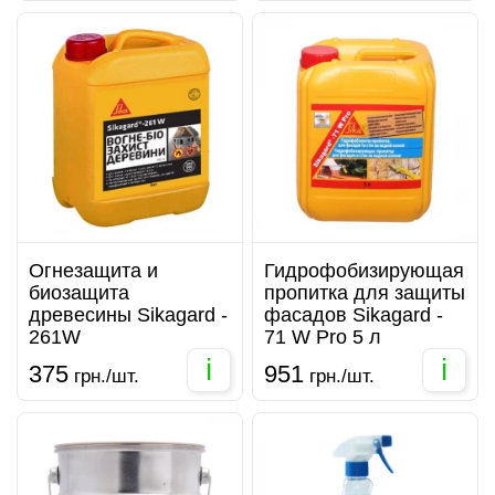
Огнезащита и
Гидрофобизирующая
биозащита
пропитка для защиты
древесины Sikagard -
фасадов Sikagard -
261W
71 W Pro 5 л
i
i
375
951
грн./шт.
грн./шт.