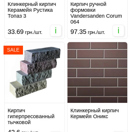
Клинкерный кирпич
Кирпич ручной
Керамейя Рустика
формовки
Топаз 3
Vandersanden Corum
064
i
i
33.69
97.35
грн./шт.
грн./шт.
SALE
Кирпич
Клинкерный кирпич
гиперпресованный
Кермейя Оникс
тычковой