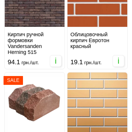
Кирпич ручной
Облицовочный
формовки
кирпич Евротон
Vandersanden
красный
Herning 515
i
i
94.1
19.1
грн./шт.
грн./шт.
SALE