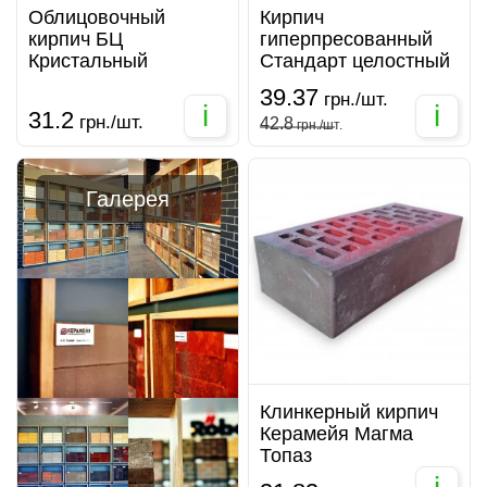
Облицовочный
Кирпич
кирпич БЦ
гиперпресованный
Кристальный
Стандарт целостный
39.37
грн./шт.
i
i
31.2
грн./шт.
42.8
грн./шт.
Галерея
Клинкерный кирпич
Керамейя Магма
Топаз