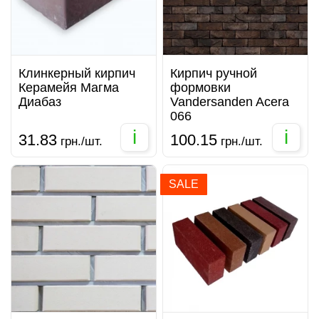
Клинкерный кирпич
Кирпич ручной
Керамейя Магма
формовки
Диабаз
Vandersanden Acera
066
i
i
31.83
100.15
грн./шт.
грн./шт.
SALE