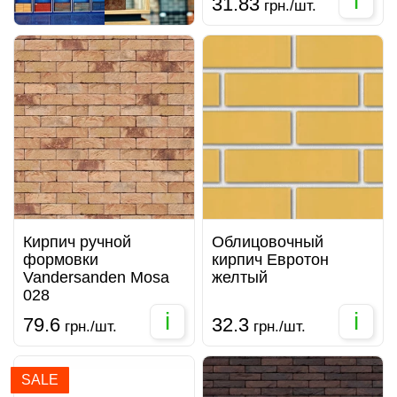
i
31.83
грн./шт.
Кирпич ручной
Облицовочный
формовки
кирпич Евротон
Vandersanden Mosa
желтый
028
i
i
79.6
32.3
грн./шт.
грн./шт.
SALE