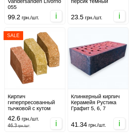
Vandersanden Livorno
персик темный
055
i
i
99.2
23.5
грн./шт.
грн./шт.
SALE
Кирпич
Клинкерный кирпич
гиперпресованный
Керамейя Рустика
тычковой с кутом
Графит 5, 6, 7
42.6
грн./шт.
i
i
41.34
грн./шт.
46.3
грн./шт.