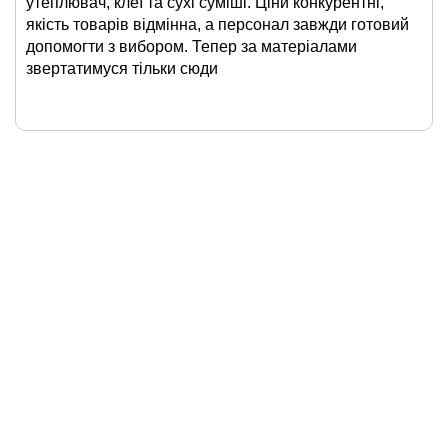
утеплювач, клеї та сухі суміші. Ціни конкурентні,
якість товарів відмінна, а персонал завжди готовий
допомогти з вибором. Тепер за матеріалами
звертатимуся тільки сюди