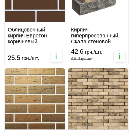
Облицовочный
Кирпич
кирпич Евротон
гиперпресованный
коричневый
Скала стеновой
42.6
грн./шт.
i
i
25.5
грн./шт.
46.3
грн./шт.