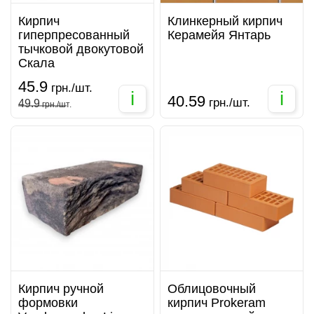
Кирпич
Клинкерный кирпич
гиперпресованный
Керамейя Янтарь
тычковой двокутовой
Скала
45.9
грн./шт.
i
i
40.59
грн./шт.
49.9
грн./шт.
Кирпич ручной
Облицовочный
формовки
кирпич Prokeram