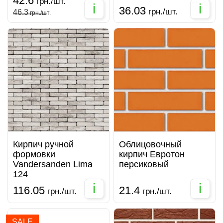
42.6
грн./шт.
i
i
36.03
грн./шт.
46.3
грн./шт.
Кирпич ручной
Облицовочный
формовки
кирпич Евротон
Vandersanden Lima
персиковый
124
i
i
116.05
21.4
грн./шт.
грн./шт.
SALE