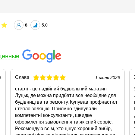
8
5.0
денные
Слава
6
1 июля 2026
старті - це надійний будівельний магазин
Луцьк, де можна придбати все необхідне для
будівництва та ремонту. Купував профнастил
і теплоізоляцію. Приємно здивували
компетентні консультанти, швидке
оформлення замовлення та якісний сервіс.
Рекомендую всім, хто цінує хороший вибір,