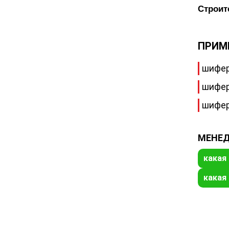
Строит
ПРИМ
шифер
шифер
шифер
МЕНЕД
какая
какая