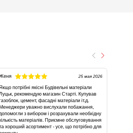
Женя
Віктор
25 мая 2026
Якщо потрібні якісні Будівельні матеріали
Шукав 
Луцьк, рекомендую магазин Старті. Купував
будинку
газоблок, цемент, фасадні матеріали іт.д.
магази
Менеджери уважно вислухали побажання,
вибір т
допомогли з вибором і розрахували необхідну
консуль
кількість матеріалів. Приємне обслуговування
гіпсока
та хороший асортимент - усе, що потрібно для
оформи