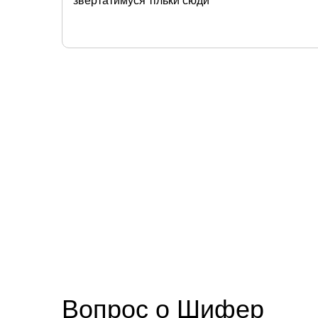
звертатимуся тільки сюди
Вопрос о Шифер