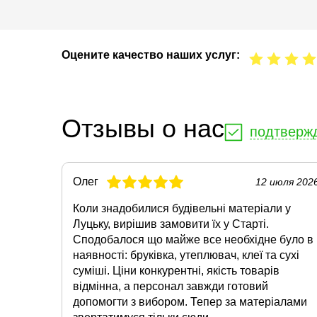
Оцените качество наших услуг:
Отзывы о нас
подтверж
Олег
12 июля 202
Коли знадобилися будівельні матеріали у
Луцьку, вирішив замовити їх у Старті.
Сподобалося що майже все необхідне було в
наявності: бруківка, утеплювач, клеї та сухі
суміші. Ціни конкурентні, якість товарів
відмінна, а персонал завжди готовий
допомогти з вибором. Тепер за матеріалами