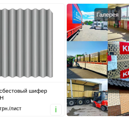
Галерея
сбестовый шифер
AH
i
грн./лист