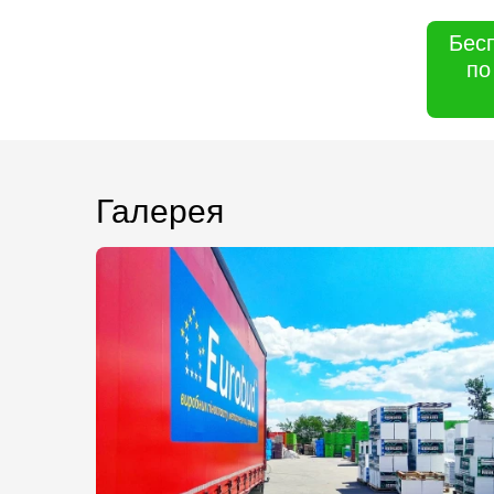
Бес
по
Галерея