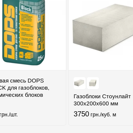
вая смесь DOPS
K для газоблоков,
мических блоков
Газоблоки Стоунлайт
300х200х600 мм
3750
грн./шт.
грн./куб. м