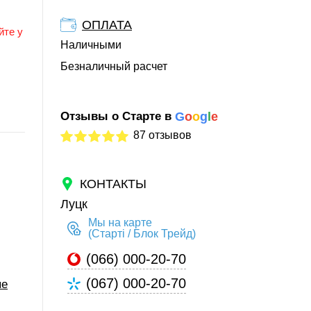
ОПЛАТА
йте у
Наличными
Безналичный расчет
Отзывы о Старте в
G
o
o
g
l
e
87 отзывов
КОНТАКТЫ
Луцк
Мы на карте
(Старті / Блок Трейд)
(066) 000-20-70
(067) 000-20-70
ые