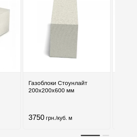
Газоблоки Стоунлайт
Базаль
200х200х600 мм
30
3750
91.4
грн./куб. м
г