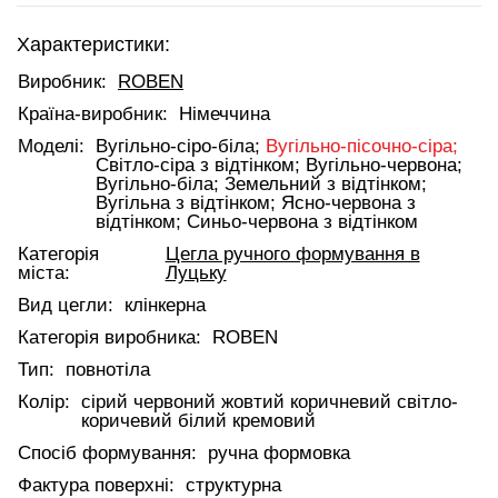
Характеристики:
Виробник:
ROBEN
Країна-виробник:
Німеччина
Моделі:
Вугільно-сіро-біла;
Вугільно-пісочно-сіра;
Світло-сіра з відтінком;
Вугільно-червона;
Вугільно-біла;
Земельний з відтінком;
Вугільна з відтінком;
Ясно-червона з
відтінком;
Синьо-червона з відтінком
Категорія
Цегла ручного формування в
міста:
Луцьку
Вид цегли:
клінкерна
Категорія виробника:
ROBEN
Тип:
повнотіла
Колір:
сірий червоний жовтий коричневий світло-
коричевий білий кремовий
Спосіб формування:
ручна формовка
Фактура поверхні:
структурна