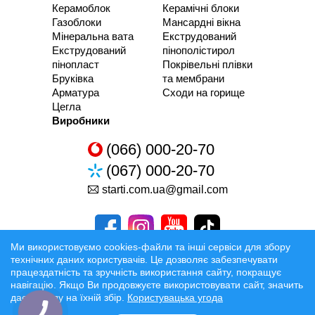
Керамоблок
Керамічні блоки
Газоблоки
Мансардні вікна
Мінеральна вата
Екструдований
Екструдований
пінополістирол
пінопласт
Покрівельні плівки
Бруківка
та мембрани
Арматура
Сходи на горище
Цегла
Виробники
(066) 000-20-70
(067) 000-20-70
starti.com.ua@gmail.com
Ми використовуємо cookies-файли та інші сервіси для збору
технічних даних користувачів. Це дозволяє забезпечувати
працездатність та зручність використання сайту, покращує
Розробка та Розкрутка сайтів
навігацію. Якщо Ви продовжуєте використовувати сайт, значить
даєте згоду на їхній збір.
Користувацька угода