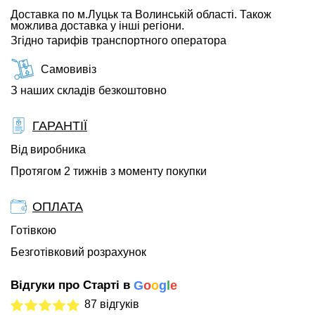
Доставка по м.Луцьк та Волинській області. Також
можлива доставка у інші регіони.
Згідно тарифів транспортного оператора
Самовивіз
З наших складів безкоштовно
ГАРАНТІЇ
Від виробника
Протягом 2 тижнів з моменту покупки
ОПЛАТА
Готівкою
Безготівковий розрахунок
Відгуки про Старті в
G
o
o
g
l
e
87 відгуків