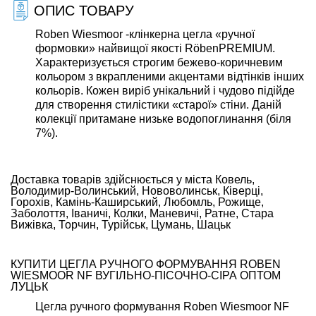
ОПИС ТОВАРУ
Roben Wiesmoor -клінкерна цегла «ручної
формовки» найвищої якості RöbenPREMIUM.
Характеризується строгим бежево-коричневим
кольором з вкрапленими акцентами відтінків інших
кольорів. Кожен виріб унікальний і чудово підійде
для створення стилістики «старої» стіни. Даній
колекції притамане низьке водопоглинання (біля
7%).
Доставка товарів здійснюється у міста Ковель,
Володимир-Волинський, Нововолинськ, Ківерці,
Горохів, Камінь-Каширський, Любомль, Рожище,
Заболоття, Іваничі, Колки, Маневичі, Ратне, Стара
Вижівка, Торчин, Турійськ, Цумань, Шацьк
КУПИТИ ЦЕГЛА РУЧНОГО ФОРМУВАННЯ ROBEN
WIESMOOR NF ВУГІЛЬНО-ПІСОЧНО-СІРА ОПТОМ
ЛУЦЬК
Цегла ручного формування Roben Wiesmoor NF