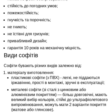
стійкість до погодних умов;
пожежостійкість;
гнучкість та порочність;
не гниють;
не їстівні для гризунів;
привабливий дизайн;
гарантія 10 років на механічну міцність.
Види софітів
Софіти бувають різних видів залежно від:
матеріалу виготовлення:
пластикові софіти (з ПВХ) - легкі, не піддаються
іржавінню, прості в монтажі, зручні в експлуатації;
металеві софіти (зі сталі з цинковим або
алюмінієвим покриттям) — більш довговічні, мають
великий вибір кольорів, стійкі до ультрафіолетового
випромінювання, можуть мати 2 варіанти покриття
(матове або глянсове).