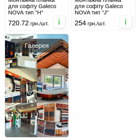
Монтажна планка
Монтажна планка
для софіту Galeco
для софіту Galeco
NOVA тип "Н"
NOVA тип "J"
i
i
720.72
254
грн./шт.
грн./шт.
Галерея