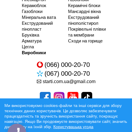
Керамоблок
Керамічні блоки
Газоблоки
Мансардні вікна
Мінеральна вата
Екструдований
Екструдований
пінополістирол
пінопласт
Покрівельні плівки
Бруківка
та мембрани
Арматура
Сходи на горище
Цегла
Виробники
(066) 000-20-70
(067) 000-20-70
starti.com.ua@gmail.com
Ми використовуємо cookies-файли та інші сервіси для збору
технічних даних користувачів. Це дозволяє забезпечувати
працездатність та зручність використання сайту, покращує
Розробка та Розкрутка сайтів
навігацію. Якщо Ви продовжуєте використовувати сайт, значить
даєте згоду на їхній збір.
Користувацька угода