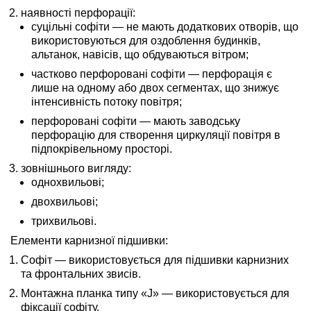
наявності перфорації:
суцільні софіти — не мають додаткових отворів, що
використовуються для оздоблення будинків,
альтанок, навісів, що обдуваються вітром;
частково перфоровані софіти — перфорація є
лише на одному або двох сегментах, що знижує
інтенсивність потоку повітря;
перфоровані софіти — мають заводську
перфорацію для створення циркуляції повітря в
підпокрівельному просторі.
зовнішнього вигляду:
однохвильові;
двохвильові;
трихвильові.
Елементи карнизної підшивки:
Софіт — використовується для підшивки карнизних
та фронтальних звисів.
Монтажна планка типу «J» — використовується для
фіксації софіту.