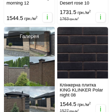
morning 12
Desert rose 10
1731.5
2
грн./м
i
i
1544.5
2
грн./м
1763
2
грн./м
Галерея
Клінкерна плитка
KING KLINKER Polar
night 08
1544.5
2
грн./м
i
1527
2
грн./м