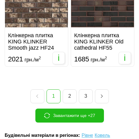
Клінкерна плитка
Клінкерна плитка
KING KLINKER
KING KLINKER Old
Smooth jazz HF24
cathedral HF55
i
i
2021
1685
2
2
грн./м
грн./м
1
2
3
Завантажити ще +27
Будівельні матеріали в регіонах:
Рівне
Ковель