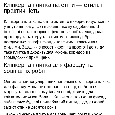
Клінкерна плитка на стіни — стиль і
практичність
Клінкерна плитка на стіни активно використовується як
у внутрішньому, так і в зовнішньому оздобленні. В
інтер’єрі вона створює ефект цегляної кладки, додає
простору характеру та затишку, а також добре
поєднується з лофт, скандинавським і класичним
стилями. Завдяки зносостійкості та простоті догляду
така плитка підходить для кухонь, коридорів і
громадських приміщень.
Клінкерна плитка для фасаду та
зовнішніх робіт
Одним із найпопулярніших напрямів є клінкерна плитка
для фасаду. Вона не вигорає на сонці, не боїться
морозу та вологи, тому ідеально підходить для
кліматичних умов Волині. Клінкерна плитка на фасад
забезпечує будівлі привабливий вигляд і додатковий
захист стін на десятки років.
Також клінкерна плитка для зовнішніх робіт широко