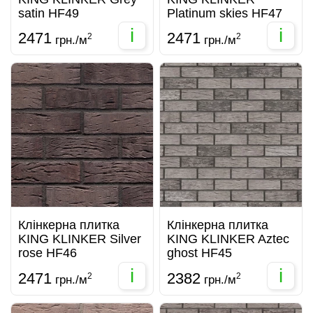
satin HF49
Platinum skies HF47
i
i
2471
2471
2
2
грн./м
грн./м
Клінкерна плитка
Клінкерна плитка
KING KLINKER Silver
KING KLINKER Aztec
rose HF46
ghost HF45
i
i
2471
2382
2
2
грн./м
грн./м