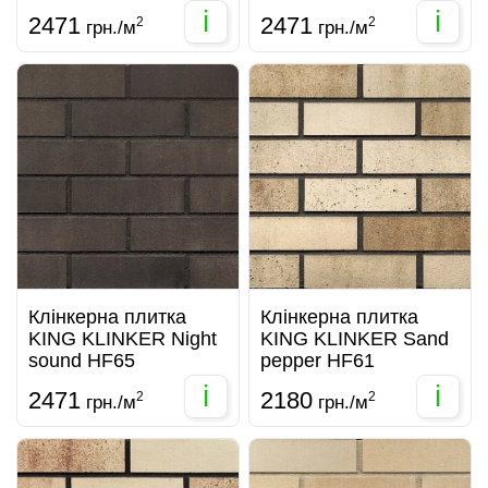
i
i
2471
2471
2
2
грн./м
грн./м
Клінкерна плитка
Клінкерна плитка
KING KLINKER Night
KING KLINKER Sand
sound HF65
pepper HF61
i
i
2471
2180
2
2
грн./м
грн./м