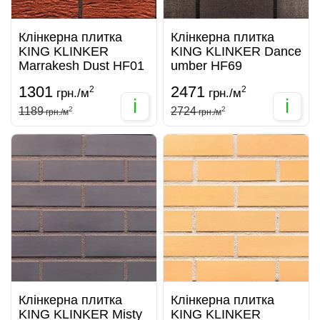
Клінкерна плитка
Клінкерна плитка
KING KLINKER
KING KLINKER Dance
Marrakesh Dust HF01
umber HF69
1301
2471
2
2
грн./м
грн./м
i
i
1189
2
2724
2
грн./м
грн./м
Клінкерна плитка
Клінкерна плитка
KING KLINKER Misty
KING KLINKER