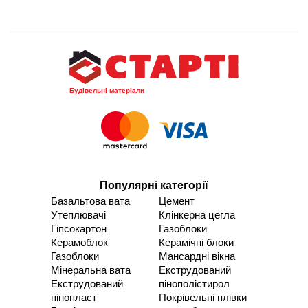
Будівельні матеріали
Популярні категорії
Базальтова вата
Цемент
Утеплювачі
Клінкерна цегла
Гіпсокартон
Газоблоки
Керамоблок
Керамічні блоки
Газоблоки
Мансардні вікна
Мінеральна вата
Екструдований
Екструдований
пінополістирол
пінопласт
Покрівельні плівки