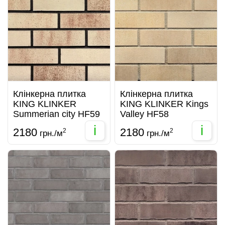
Клінкерна плитка
Клінкерна плитка
KING KLINKER
KING KLINKER Kings
Summerian city HF59
Valley HF58
i
i
2180
2180
2
2
грн./м
грн./м