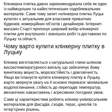
Клінкерна плитка давно зарекомендувала себе як один
із найміцніших та найестетичніших оздоблювальних
матеріалів. Саме тому запит «клінкерна плитка Луцьк
купити» є актуальним для власників приватних
будинків, комерційних об’єктів і дизайнерів. Інтернет-
магазин Старті пропонує широкий вибір клінкерної
плитки для внутрішніх і зовнішніх робіт із доставкою по
Луцьку та області.
Чому варто купити клінкерну плитку в
Луцьку
Клінкер виготовляється з натуральної глини шляхом
високотемпературного випалу, що забезпечує йому
виняткову міцність, морозостійкість і довговічність.
Якщо ви плануєте купити клінкерну плитку в Луцьку,
варто звернути увагу на її основні переваги: мінімальне
водопоглинання, стійкість до перепадів температур,
механічних навантажень і агресивних погодних умов.
Саме ці характеристики роблять клінкер універсальним
матеріалом для фасадів, сходів, терас, цоколів та
інтер’єрних рішень.