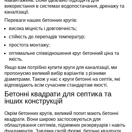
навантажень. Вони ідеально підходять для
використання в системах водопостачання, дренажу та
каналізації.
Переваги наших бетонних кругів:
висока міцність і довговічність;
стійкість до перепадів температур;
простота монтажу;
оптимальне співвідношення круг бетонний ціна та
якість.
Якщо вам потрібно купити круги для каналізації, ми
пропонуємо великий вибір варіантів з різними
діаметрами. Також у нас є круги бетонні на септік, які
відповідають всім сучасним стандартам якості.
Бетонні квадрати для септика та
інших конструкцій
Окрім бетонних кругів, великий попит мають бетонні
квадрати. Вони широко застосовуються для
облаштування септиків, підземних резервуарів і навіть
фундаментів. Завдяки своїй формі, бетонні квадрати