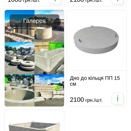
грн./шт.
грн./шт.
Галерея
Дно до кільця ПП 15
см
i
2100
грн./шт.