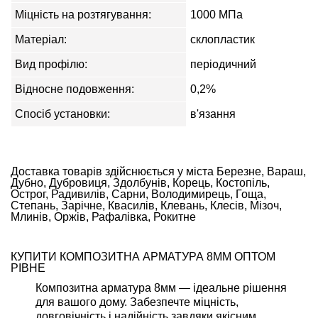
Міцність на розтягування:
1000 МПа
Матеріал:
склопластик
Вид профілю:
періодичний
Відносне подовження:
0,2%
Спосіб установки:
в'язання
Доставка товарів здійснюється у міста Березне, Вараш,
Дубно, Дубровиця, Здолбунів, Корець, Костопіль,
Острог, Радивилів, Сарни, Володимирець, Гоща,
Степань, Зарічне, Квасилів, Клевань, Клесів, Мізоч,
Млинів, Оржів, Рафалівка, Рокитне
КУПИТИ КОМПОЗИТНА АРМАТУРА 8ММ ОПТОМ
РІВНЕ
Композитна арматура 8мм — ідеальне рішення
для вашого дому. Забезпечте міцність,
довговічність і надійність завдяки якісним