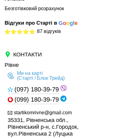
Безготівковий розрахунок
Відгуки про Старті в
G
o
o
g
l
e
87 відгуків
КОНТАКТИ
Рівне
Ми на карті
(Старті / Блок Трейд)
(097) 180-39-79
(099) 180-39-79
startikomrivne@gmail.com
35331, Рівненська обл.,
Рівненський р-н, с.Городок,
вул.Рівненська 2 (Луцька