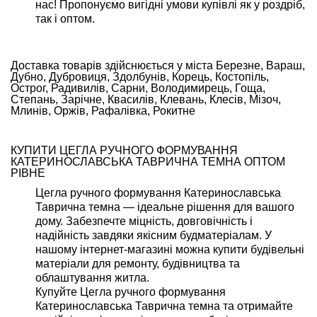
нас! Пропонуємо вигідні умови купівлі як у роздріб,
так і
оптом
.
Доставка товарів здійснюється у міста Березне, Вараш,
Дубно, Дубровиця, Здолбунів, Корець, Костопіль,
Острог, Радивилів, Сарни, Володимирець, Гоща,
Степань, Зарічне, Квасилів, Клевань, Клесів, Мізоч,
Млинів, Оржів, Рафалівка, Рокитне
КУПИТИ ЦЕГЛА РУЧНОГО ФОРМУВАННЯ
КАТЕРИНОСЛАВСЬКА ТАВРИЧНА ТЕМНА ОПТОМ
РІВНЕ
Цегла ручного формування Катеринославська
Таврична темна — ідеальне рішення для вашого
дому. Забезпечте міцність, довговічність і
надійність завдяки якісним будматеріалам. У
нашому інтернет-магазині можна купити будівельні
матеріали для ремонту, будівництва та
облаштування житла.
Купуйте Цегла ручного формування
Катеринославська Таврична темна та отримайте