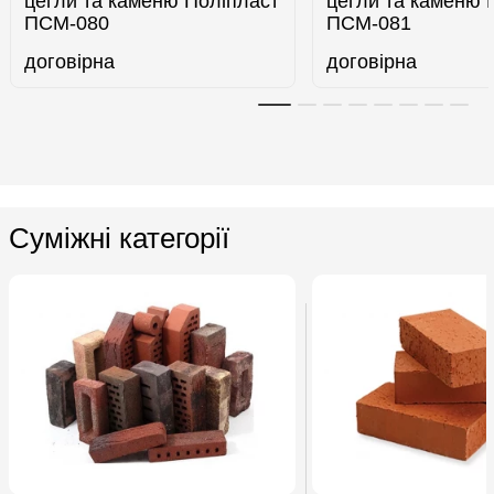
цегли та каменю Поліпласт
цегли та каменю 
ПСМ-080
ПСМ-081
договірна
договірна
Суміжні категорії