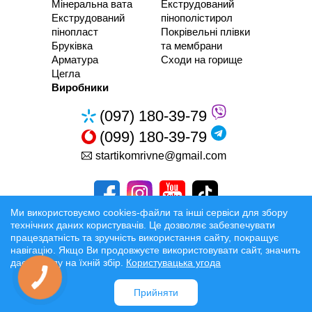
Мінеральна вата
Екструдований
Екструдований
пінополістирол
пінопласт
Покрівельні плівки
Бруківка
та мембрани
Арматура
Сходи на горище
Цегла
Виробники
(097) 180-39-79
(099) 180-39-79
startikomrivne@gmail.com
Ми використовуємо cookies-файли та інші сервіси для збору
технічних даних користувачів. Це дозволяє забезпечувати
працездатність та зручність використання сайту, покращує
Розробка та Розкрутка сайтів
навігацію. Якщо Ви продовжуєте використовувати сайт, значить
даєте згоду на їхній збір.
Користувацька угода
Офіційні умови
Прийняти
Доставка:
Луцьк
Рівне
Ковель
Івано-Франківськ