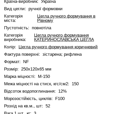
Країна-виробник:
Україна
Вид цегли:
ручної формовки
Категорія
Цегла ручного формування в
міста:
Рівному
Пустотність:
повнотіла
Категорія
Цегла ручного формування
виробника:
КАТЕРИНОСЛАВСЬКА ЦЕГЛА
Колір:
Цегла ручного формування коричневий
Фактура поверхні:
зістарена; рифлена
Формат:
NF
Розмір:
250х120х65 мм
Марка міцності:
М-150
Межа міцності на стиск, кгс/см2:
150
Відсоток водопоглинання:
12%
Морозостійкість, циклів:
F100
Розхід на кв.м., шт:
52
Вага 1 шт., кг:
3