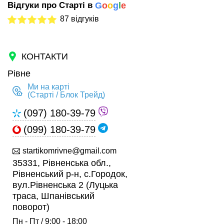
Відгуки про Старті в
G
o
o
g
l
e
87 відгуків
КОНТАКТИ
Рівне
Ми на карті
(Старті / Блок Трейд)
(097) 180-39-79
(099) 180-39-79
startikomrivne@gmail.com
35331, Рівненська обл.,
Рівненський р-н, с.Городок,
вул.Рівненська 2 (Луцька
траса, Шпанівський
поворот)
Пн - Пт / 9:00 - 18:00