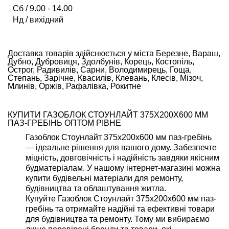
Сб / 9.00 - 14.00
Нд / вихідний
Доставка товарів здійснюється у міста Березне, Вараш,
Дубно, Дубровиця, Здолбунів, Корець, Костопіль,
Острог, Радивилів, Сарни, Володимирець, Гоща,
Степань, Зарічне, Квасилів, Клевань, Клесів, Мізоч,
Млинів, Оржів, Рафалівка, Рокитне
КУПИТИ ГАЗОБЛОК СТОУНЛАЙТ 375X200X600 ММ
ПАЗ-ГРЕБІНЬ ОПТОМ РІВНЕ
Газоблок Стоунлайт 375x200x600 мм паз-гребінь
— ідеальне рішення для вашого дому. Забезпечте
міцність, довговічність і надійність завдяки якісним
будматеріалам. У нашому інтернет-магазині можна
купити будівельні матеріали для ремонту,
будівництва та облаштування житла.
Купуйте Газоблок Стоунлайт 375x200x600 мм паз-
гребінь та отримайте надійні та ефективні товари
для будівництва та ремонту. Тому ми вибираємо