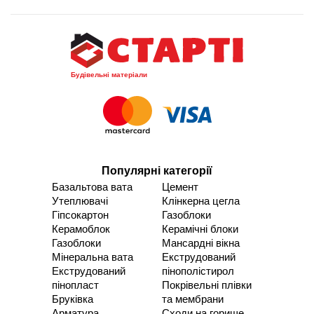
Будівельні матеріали
Популярні категорії
Базальтова вата
Цемент
Утеплювачі
Клінкерна цегла
Гіпсокартон
Газоблоки
Керамоблок
Керамічні блоки
Газоблоки
Мансардні вікна
Мінеральна вата
Екструдований
Екструдований
пінополістирол
пінопласт
Покрівельні плівки
Бруківка
та мембрани
Арматура
Сходи на горище