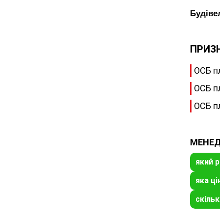
Будівел
ПРИЗ
ОСБ п
ОСБ п
ОСБ п
МЕНЕД
який р
яка ці
скіль