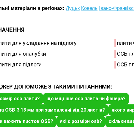
ьні матеріали в регіонах:
Луцьк
Ковель
Івано-Франківс
НАЧЕННЯ
лити для укладання на підлогу
плити 
лити для опалубки
ОСБ пл
лити для підлоги
ОСБ пл
ЖЕР ДОПОМОЖЕ З ТАКИМИ ПИТАННЯМИ:
озмір osb плити?
що міцніше osb плита чи фанера?
на OSB-3 18 мм при замовленні від 20 листів?
якого ви
ки важить листок OSB?
які є розміри osb?
скільки ва