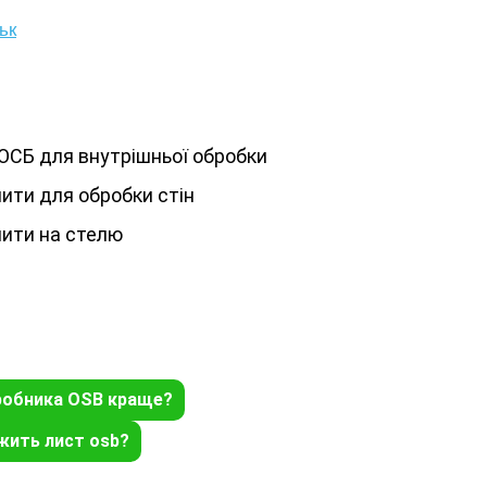
ьк
ОСБ для внутрішньої обробки
ити для обробки стін
ити на стелю
робника OSB краще?
жить лист osb?