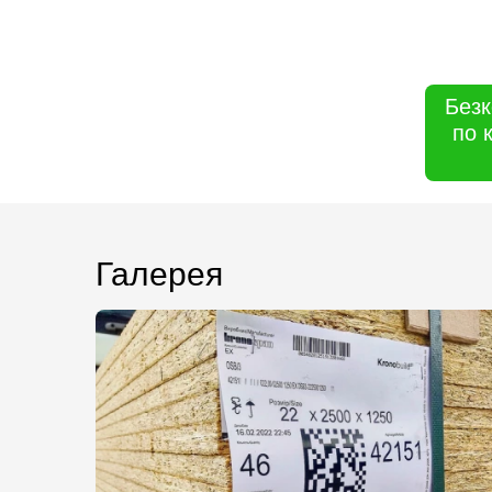
Безк
по 
Галерея