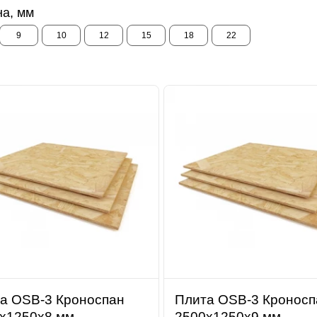
а, мм
9
10
12
15
18
22
а OSB-3 Кроноспан
Плита OSB-3 Кроносп
х1250х8 мм
2500х1250х9 мм