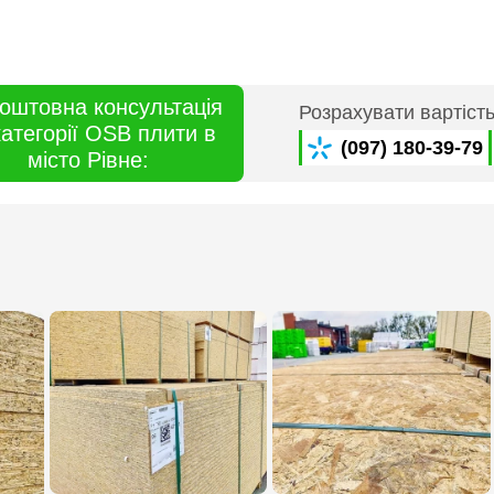
оштовна консультація
Розрахувати вартіст
категорії OSB плити в
(097) 180-39-79
місто Рівне: