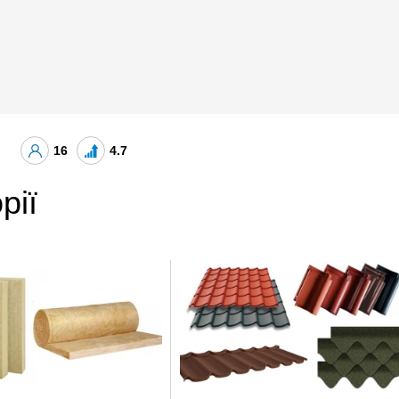
16
4.7
рії