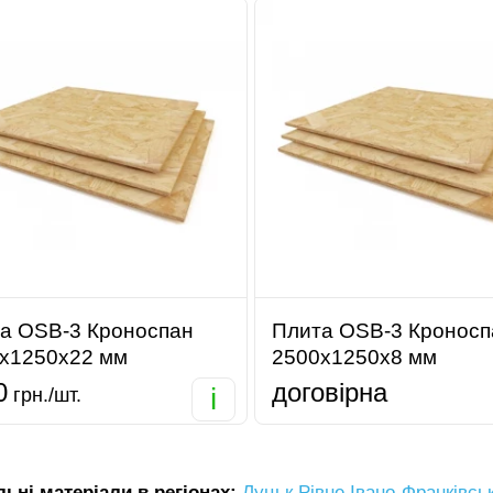
а OSB-3 Кроноспан
Плита OSB-3 Кроносп
х1250х22 мм
2500х1250х8 мм
0
договірна
i
грн./шт.
ьні матеріали в регіонах:
Луцьк
Рівне
Івано-Франківсь