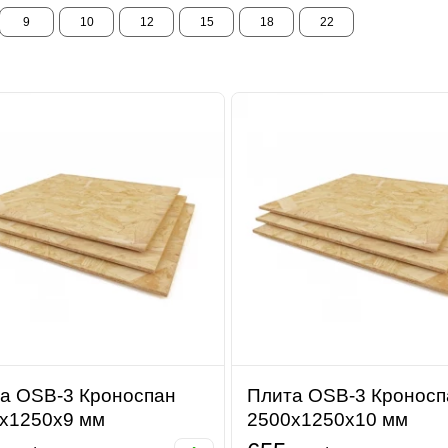
9
10
12
15
18
22
а OSB-3 Кроноспан
Плита OSB-3 Кроносп
х1250х9 мм
2500х1250х10 мм