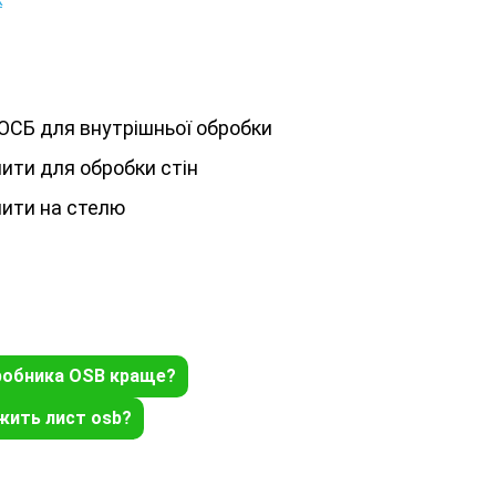
ОСБ для внутрішньої обробки
ити для обробки стін
ити на стелю
робника OSB краще?
жить лист osb?