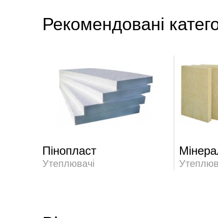
Рекомендовані катего
Пінопласт
Мінера
Утеплювачі
Утеплюв