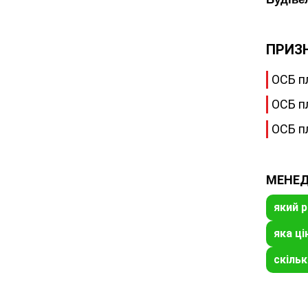
ПРИЗ
ОСБ п
ОСБ п
ОСБ п
МЕНЕД
який р
яка ці
скіль