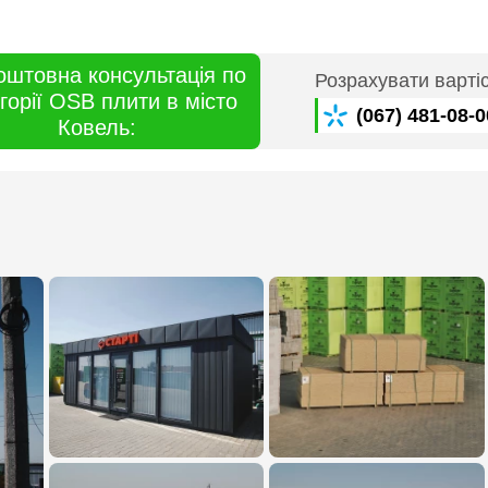
оштовна консультація по
Розрахувати варті
горії OSB плити в місто
(067) 481-08-0
Ковель: