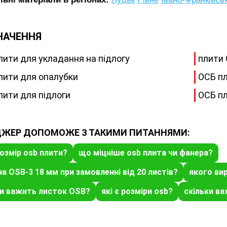
НАЧЕННЯ
лити для укладання на підлогу
плити 
лити для опалубки
ОСБ пл
лити для підлоги
ОСБ пл
ЖЕР ДОПОМОЖЕ З ТАКИМИ ПИТАННЯМИ:
озмір osb плити?
що міцніше osb плита чи фанера?
на OSB-3 18 мм при замовленні від 20 листів?
якого ви
ки важить листок OSB?
які є розміри osb?
скільки ва