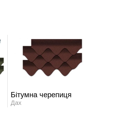
Бітумна черепиця
Утеплювачі
Дах
Утеплювачі