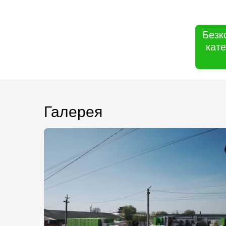
Безк
кате
Галерея