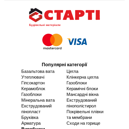
Будівельні матеріали
Популярні категорії
Базальтова вата
Цегла
Утеплювачі
Клінкерна цегла
Гіпсокартон
Газоблоки
Керамоблок
Керамічні блоки
Газоблоки
Мансардні вікна
Мінеральна вата
Екструдований
Екструдований
пінополістирол
пінопласт
Покрівельні плівки
Бруківка
та мембрани
Арматура
Сходи на горище
Виробники