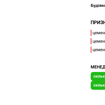
Будівел
ПРИЗ
цемен
цемен
цемен
МЕНЕД
скіль
скільк