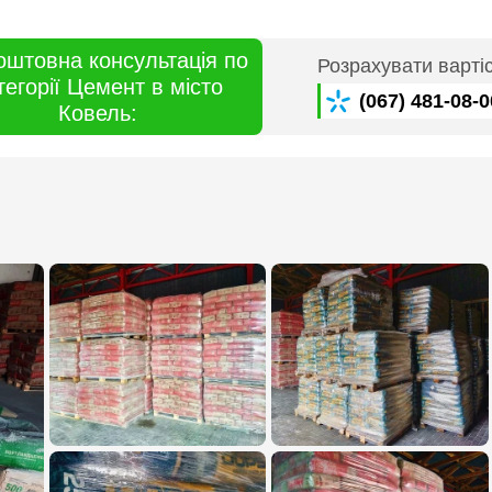
оштовна консультація по
Розрахувати варті
тегорії Цемент в місто
(067) 481-08-0
Ковель: