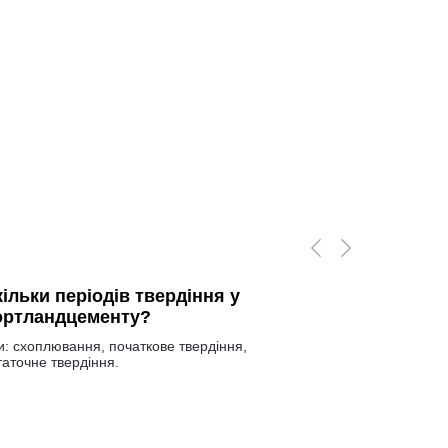
ільки періодів твердіння у
ортландцементу?
и: схоплювання, початкове твердіння,
таточне твердіння.