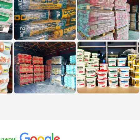
рджені