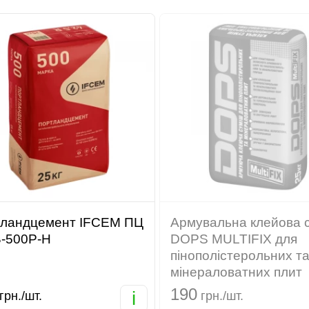
ландцемент IFCEM ПЦ
Армувальна клейова 
-В-500Р-Н
DOPS MULTIFIX для
пінополістерольних т
мінераловатних плит
190
i
грн./шт.
грн./шт.