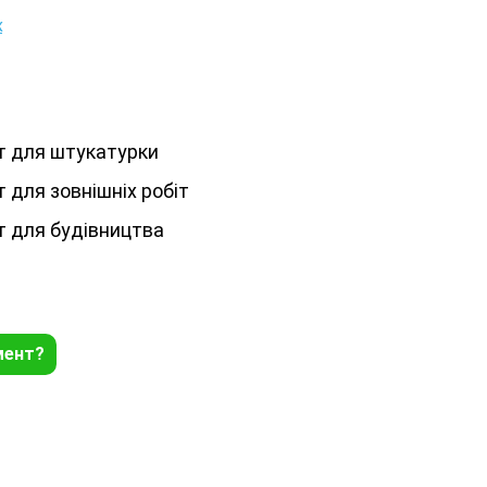
к
т для штукатурки
 для зовнішніх робіт
 для будівництва
мент?