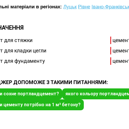
ьні матеріали в регіонах:
Луцьк
Рівне
Івано-Франківсь
НАЧЕННЯ
т для стяжки
цемен
т для кладки цегли
цемент
т для фундаменту
цемент
ЖЕР ДОПОМОЖЕ З ТАКИМИ ПИТАННЯМИ:
ки сохне портландцемент?
якого кольору портландце
и цементу потрібно на 1 м³ бетону?