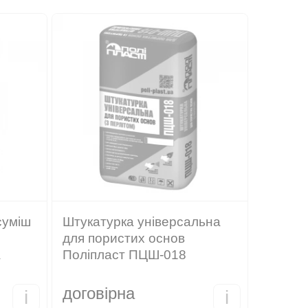
суміш
Штукатурка універсальна
для пористих основ
а
Поліпласт ПЦШ-018
договірна
i
i