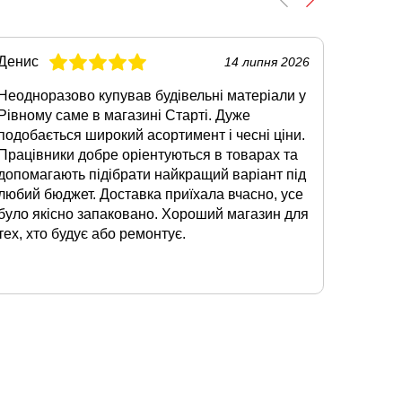
Денис
Олег
14 липня 2026
Неодноразово купував будівельні матеріали у
Коли зн
Рівному саме в магазині Старті. Дуже
Луцьку,
подобається широкий асортимент і чесні ціни.
Сподоб
Працівники добре оріентуються в товарах та
наявнос
допомагають підібрати найкращий варіант під
суміші.
любий бюджет. Доставка приїхала вчасно, усе
відмінн
було якісно запаковано. Хороший магазин для
допомо
тех, хто будує або ремонтує.
звертат