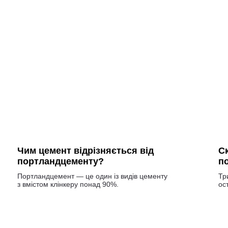
Чим цемент відрізняється від
Ск
портландцементу?
п
Портландцемент — це один із видів цементу
Тр
з вмістом клінкеру понад 90%.
ос