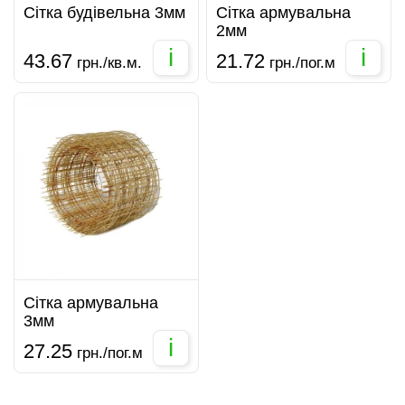
Сітка будівельна 3мм
Сітка армувальна
2мм
i
i
43.67
21.72
грн./кв.м.
грн./пог.м
Сітка армувальна
3мм
i
27.25
грн./пог.м