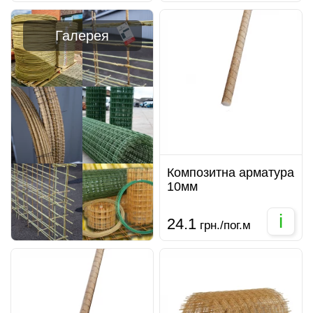
Галерея
Композитна арматура
10мм
i
24.1
грн./пог.м