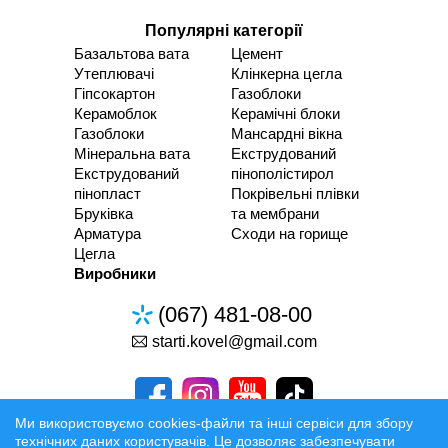
Популярні категорії
Базальтова вата
Цемент
Утеплювачі
Клінкерна цегла
Гіпсокартон
Газоблоки
Керамоблок
Керамічні блоки
Газоблоки
Мансардні вікна
Мінеральна вата
Екструдований
Екструдований
пінополістирол
пінопласт
Покрівельні плівки
Бруківка
та мембрани
Арматура
Сходи на горище
Цегла
Виробники
(067) 481-08-00
starti.kovel@gmail.com
Ми використовуємо cookies-файли та інші сервіси для збору
технічних даних користувачів. Це дозволяє забезпечувати