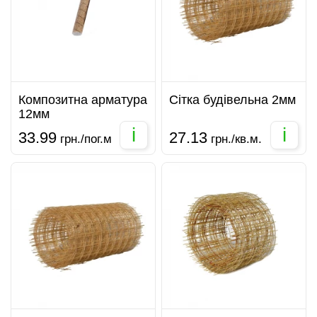
Композитна арматура
Сітка будівельна 2мм
12мм
i
i
33.99
27.13
грн./пог.м
грн./кв.м.