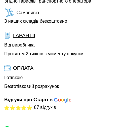
Згідно тарифів транспортного оператора
Самовивіз
З наших складів безкоштовно
ГАРАНТІЇ
Від виробника
Протягом 2 тижнів з моменту покупки
ОПЛАТА
Готівкою
Безготівковий розрахунок
Відгуки про Старті в
G
o
o
g
l
e
87 відгуків