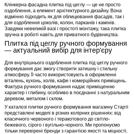
Клінкерна фасадна плитка під цеглу — це не просто
оздоблення, а елемент архітектурного дизайну. Вона
відмінно підходить як для облицювання фасадів, так і
для оздоблення цоколів, колон, парканів і камінів.
Завдяки невеликій вазі і простоті монтажу, така плитка
зручна в роботі навіть для приватного будівництва.
Плитка під цеглу ручного формування
— актуальний вибір для інтер'єру
Для внутрішнього оздоблення плитка під цеглу ручного
формування дає змогу створити затишну і стильну
атмосферу. Її часто використовують в оформленні
віталень, кухонь, холів, кафе і комерційних приміщень.
Фактура ручного формування надає приміщенню
характер і глибину, особливо в поєднанні з натуральним
деревом, металом і склом.
У каталозі плитки ручного формування магазину Старті
представлені моделі в різних колірних рішеннях: від
класичного червоного і теракотового до світло-
бежевого, сірого і вугільно-чорного. Ми пропонуємо
тільки перевірені бренди з гарантією якості та міцності.