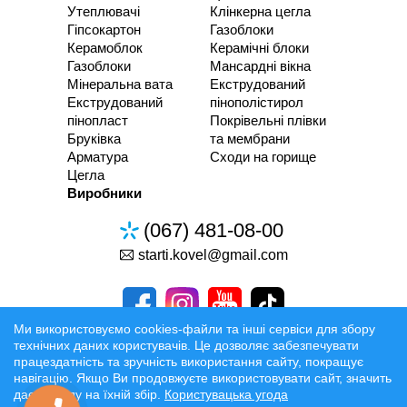
Утеплювачі
Клінкерна цегла
Гіпсокартон
Газоблоки
Керамоблок
Керамічні блоки
Газоблоки
Мансардні вікна
Мінеральна вата
Екструдований
Екструдований
пінополістирол
пінопласт
Покрівельні плівки
Бруківка
та мембрани
Арматура
Сходи на горище
Цегла
Виробники
(067) 481-08-00
starti.kovel@gmail.com
Ми використовуємо cookies-файли та інші сервіси для збору
технічних даних користувачів. Це дозволяє забезпечувати
працездатність та зручність використання сайту, покращує
Розробка та Розкрутка сайтів
навігацію. Якщо Ви продовжуєте використовувати сайт, значить
даєте згоду на їхній збір.
Користувацька угода