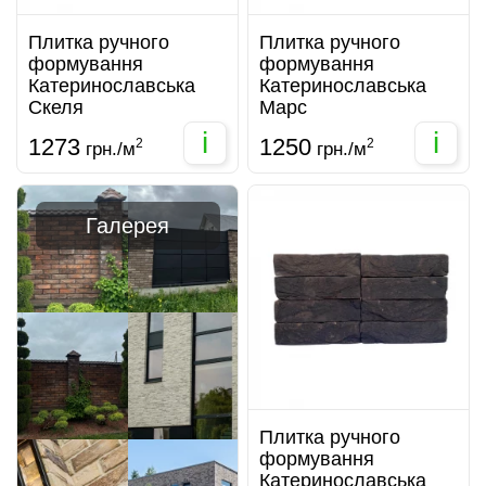
Плитка ручного
Плитка ручного
формування
формування
Катеринославська
Катеринославська
Скеля
Марс
i
i
1273
1250
2
2
грн./м
грн./м
Галерея
Плитка ручного
формування
Катеринославська