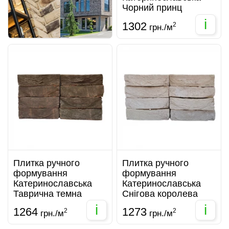
Чорний принц
i
1302
2
грн./м
Плитка ручного
Плитка ручного
формування
формування
Катеринославська
Катеринославська
Таврична темна
Снігова королева
i
i
1264
1273
2
2
грн./м
грн./м