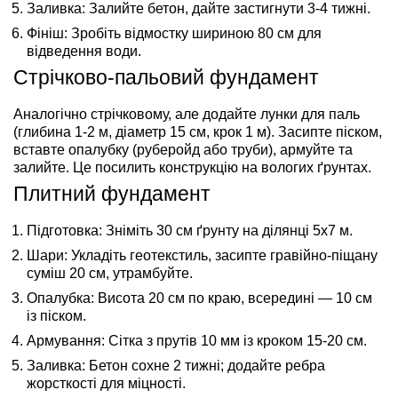
Заливка:
Залийте бетон, дайте застигнути 3-4 тижні.
Фініш:
Зробіть відмостку шириною 80 см для
відведення води.
Стрічково-пальовий фундамент
Аналогічно стрічковому, але додайте лунки для паль
(глибина 1-2 м, діаметр 15 см, крок 1 м). Засипте піском,
вставте опалубку (руберойд або труби), армуйте та
залийте. Це посилить конструкцію на вологих ґрунтах.
Плитний фундамент
Підготовка:
Зніміть 30 см ґрунту на ділянці 5x7 м.
Шари:
Укладіть геотекстиль, засипте гравійно-піщану
суміш 20 см, утрамбуйте.
Опалубка:
Висота 20 см по краю, всередині — 10 см
із піском.
Армування:
Сітка з прутів 10 мм із кроком 15-20 см.
Заливка:
Бетон сохне 2 тижні; додайте ребра
жорсткості для міцності.