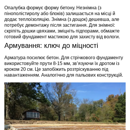
Опалубка формує форму бетону. Незнімна (з
пінополістиролу або блоків) залишається на місці й
додає теплоізоляцію. Знімна (з дощок) дешевша, але
потребує демонтажу після застигання. Для знімної:
скріпіть дошки цвяхами, зміцніть підпорами, обмажте
готовий фундамент мастикою для захисту від вологи.
Армування: ключ до міцності
Арматура посилює бетон. Для стрічкового фундаменту
використовуйте прути 8-15 мм, зв’язуючи їх дротом із
кроком 20 см. Це запобіжить розтріскуванню під
навантаженням. Аналогічно для пальових конструкцій.