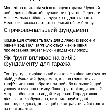
Монолітна плита під усією площею гаража. Чудовий
вибір для слабких або пучинистих ґрунтів. Переваги:
максимальна стійкість, слугує як підлога гаража.
Недоліки: висока вартість і великий об’єм бетону.
Стрічково-пальовий фундамент
Комбінація стрічки та паль для ділянок із високим
рівнем вод. Палі заглиблюються нижче рівня
промерзання, забезпечуючи додаткову опору.
Як ґрунт впливає на вибір
фундаменту для гаража
Тип ґрунту — вирішальний фактор. На піщаних ґрунтах
підійде будь-який фундамент, але на глинистих чи
торф’яних краще обрати плитний або пальовий, щоб
уникнути пучення взимку. Якщо ґрунтові води вище 2
метрів, обов’язково додайте дренаж. Порада: якщо
ділянка вже забудована, використовуйте дані
попередніх досліджень, щоб не витрачати зайві кошти
на нові аналізи.