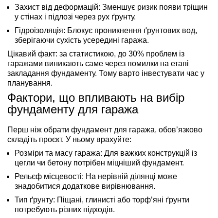
Захист від деформацій:
Зменшує ризик появи тріщин
у стінах і підлозі через рух ґрунту.
Гідроізоляція:
Блокує проникнення ґрунтових вод,
зберігаючи сухість усередині гаража.
Цікавий факт: за статистикою, до 30% проблем із
гаражами виникають саме через помилки на етапі
закладання фундаменту. Тому варто інвестувати час у
планування.
Фактори, що впливають на вибір
фундаменту для гаража
Перш ніж обрати фундамент для гаража, обов’язково
складіть проєкт. У ньому врахуйте:
Розміри та масу гаража:
Для важких конструкцій із
цегли чи бетону потрібен міцніший фундамент.
Рельєф місцевості:
На нерівній ділянці може
знадобитися додаткове вирівнювання.
Тип ґрунту:
Піщані, глинисті або торф’яні ґрунти
потребують різних підходів.