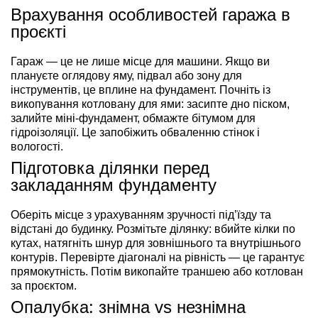
Врахування особливостей гаража в
проєкті
Гараж — це не лише місце для машини. Якщо ви
плануєте оглядову яму, підвал або зону для
інструментів, це вплине на фундамент. Почніть із
викопування котловану для ями: засипте дно піском,
залийте міні-фундамент, обмажте бітумом для
гідроізоляції. Це запобіжить обваленню стінок і
вологості.
Підготовка ділянки перед
закладанням фундаменту
Оберіть місце з урахуванням зручності під’їзду та
відстані до будинку. Розмітьте ділянку: вбийте кілки по
кутах, натягніть шнур для зовнішнього та внутрішнього
контурів. Перевірте діагоналі на рівність — це гарантує
прямокутність. Потім викопайте траншею або котлован
за проєктом.
Опалубка: знімна vs незнімна