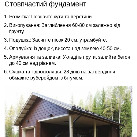
Стовпчастий фундамент
Розмітка:
Позначте кути та перетини.
Викопування:
Заглиблення 60-80 см залежно від
ґрунту.
Подушка:
Засипте пісок 20 см, утрамбуйте.
Опалубка:
Із дощок, висота над землею 40-50 см.
Армування та заливка:
Укладіть прути, залийте бетон
до 40 см над рівнем.
Сушка та гідроізоляція:
28 днів на затвердіння,
обмажте руберойдом із бітумом.