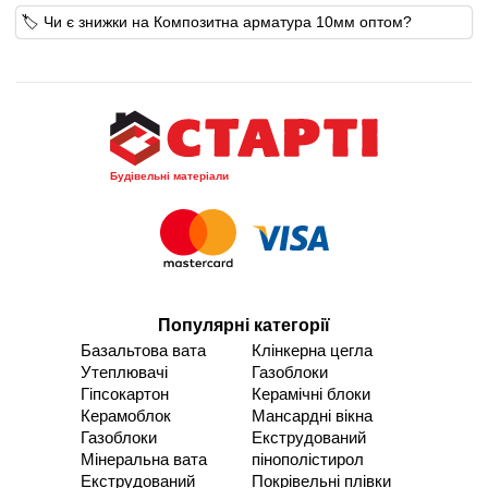
🏷️ Чи є знижки на Композитна арматура 10мм оптом?
Будівельні матеріали
Популярні категорії
Базальтова вата
Клінкерна цегла
Утеплювачі
Газоблоки
Гіпсокартон
Керамічні блоки
Керамоблок
Мансардні вікна
Газоблоки
Екструдований
Мінеральна вата
пінополістирол
Екструдований
Покрівельні плівки