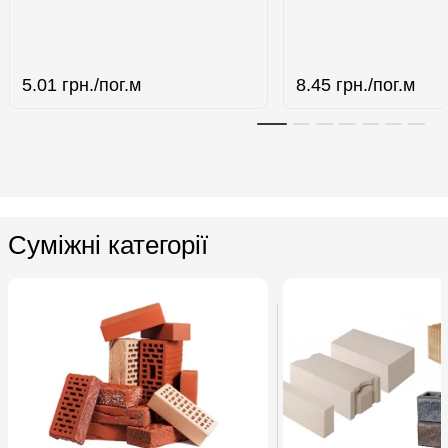
5.01
грн./пог.м
8.45
грн./пог.м
Суміжні категорії