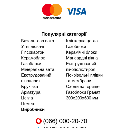
Популярні категорії
Базальтова вата
Клінкерна цегла
Утеплювачі
Газоблоки
Гіпсокартон
Керамічні блоки
Керамоблок
Мансардні вікна
Газоблоки
Екструдований
Мінеральна вата
пінополістирол
Екструдований
Покрівельні плівки
пінопласт
та мембрани
Бруківка
Сходи на горище
Арматура
Газоблоки Гранат
Цегла
300х200х600 мм
Цемент
Виробники
(066) 000-20-70