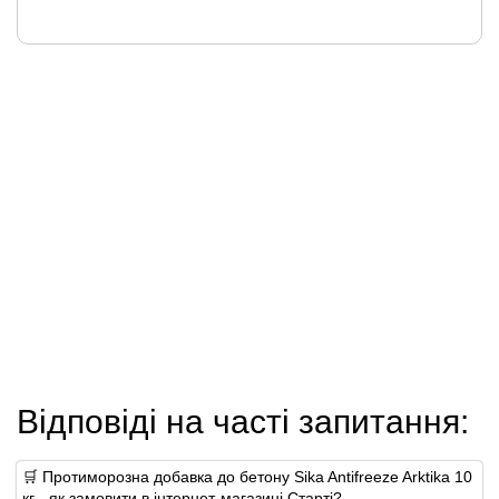
Відповіді на часті запитання:
🛒 Протиморозна добавка до бетону Sika Antifreeze Arktika 10
кг - як замовити в інтернет-магазині Старті?