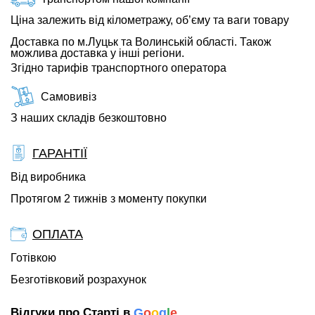
Ціна залежить від кілометражу, об’єму та ваги товару
Доставка по м.Луцьк та Волинській області. Також
можлива доставка у інші регіони.
Згідно тарифів транспортного оператора
Самовивіз
З наших складів безкоштовно
ГАРАНТІЇ
Від виробника
Протягом 2 тижнів з моменту покупки
ОПЛАТА
Готівкою
Безготівковий розрахунок
Відгуки про Старті в
G
o
o
g
l
e