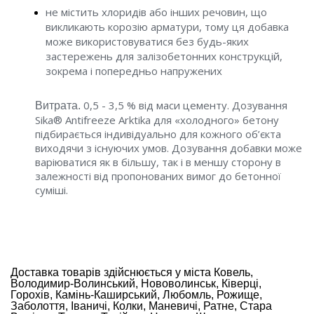
не містить хлоридів або інших речовин, що
викликають корозію арматури, тому ця добавка
може використовуватися без будь-яких
застережень для залізобетонних конструкцій,
зокрема і попередньо напружених
0,5 - 3,5 % від маси цементу. Дозування
Витрата.
Sika® Antifreeze Arktika для «холодного» бетону
підбирається індивідуально для кожного об’єкта
виходячи з існуючих умов. Дозування добавки може
варіюватися як в більшу, так і в меншу сторону в
залежності від пропонованих вимог до бетонної
суміші.
Доставка товарів здійснюється у міста Ковель,
Володимир-Волинський, Нововолинськ, Ківерці,
Горохів, Камінь-Каширський, Любомль, Рожище,
Заболоття, Іваничі, Колки, Маневичі, Ратне, Стара