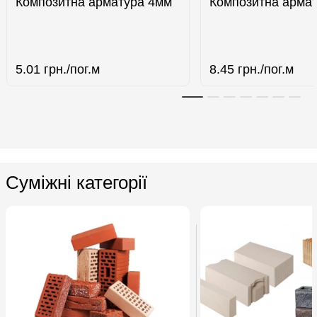
Композитна арматура 4мм
Композитна арма
5.01
грн./пог.м
8.45
грн./пог.м
Суміжні категорії