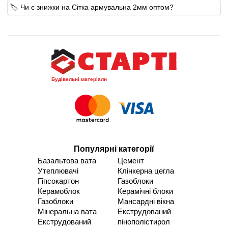
🏷️ Чи є знижки на Сітка армувальна 2мм оптом?
Будівельні матеріали
Популярні категорії
Базальтова вата
Цемент
Утеплювачі
Клінкерна цегла
Гіпсокартон
Газоблоки
Керамоблок
Керамічні блоки
Газоблоки
Мансардні вікна
Мінеральна вата
Екструдований
Екструдований
пінополістирол